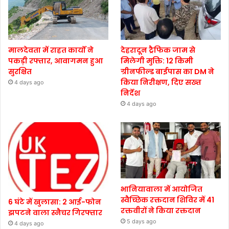
मालदेवता में राहत कार्यों ने
देहरादून ट्रैफिक जाम से
पकड़ी रफ्तार, आवागमन हुआ
मिलेगी मुक्ति: 12 किमी
सुरक्षित
ग्रीनफील्ड बाईपास का DM ने
किया निरीक्षण, दिए सख्त
4 days ago
निर्देश
4 days ago
भानियावाला में आयोजित
स्वैच्छिक रक्तदान शिविर में 41
6 घंटे में खुलासा: 2 आई-फोन
रक्तवीरों ने किया रक्तदान
झपटने वाला स्नैचर गिरफ्तार
5 days ago
4 days ago