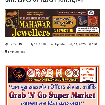
और DFO ने किया निरीक्षण
UK Tez
S
July 14, 2020
Last Updated: July 14, 2020
176
e
1 minute read
n
d
a
n
e
m
a
i
l