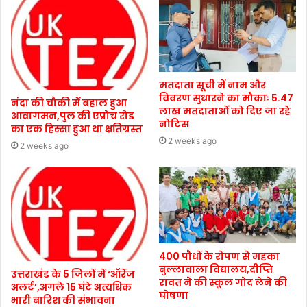
मतदाता सूची में नाम और
विवरण सुधारने का मौकाः 5.47
नंदा की चौकी में बहाल हुआ
लाख मतदाताओं को दिए जा रहे
आवागमन,पुल की एप्रोच रोड
नोटिस
का एक हिस्सा हुआ था क्षतिग्रस्त
2 weeks ago
2 weeks ago
400 पौधों के रोपण से महका
बुल्लावाला विद्यालय,दीप्ति
उत्तराखंड के 5 जिलों में ‘ऑरेंज
रावत ने की स्कूल गोद लेने की
अलर्ट’,अगले 15 घंटे अत्यधिक
घोषणा
भारी बारिश की संभावना