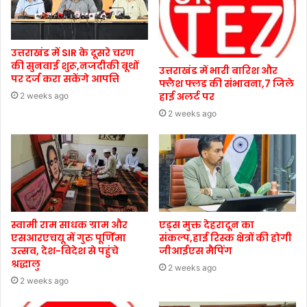
उत्तराखंड में SIR के दूसरे चरण
की सुनवाई शुरू,नजदीकी बूथों
उत्तराखंड में भारी बारिश और
पर दर्ज करा सकेंगे आपत्ति
फ्लैश फ्लड की संभावना,7 जिले
हाई अलर्ट पर
2 weeks ago
2 weeks ago
स्वामी राम साधक ग्राम और
एड्स मुक्त देहरादून का
एसआरएचयू में गुरु पूर्णिमा
संकल्प,हाई रिस्क क्षेत्रों की होगी
उत्सव, देश-विदेश से पहुंचे
जीआईएस मैपिंग
श्रद्धालु
2 weeks ago
2 weeks ago