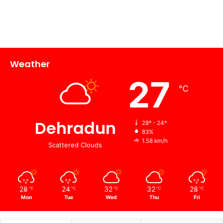
Weather
27
℃
Dehradun
28º - 24º
83%
1.58 km/h
Scattered Clouds
28
24
32
32
28
℃
℃
℃
℃
℃
Mon
Tue
Wed
Thu
Fri