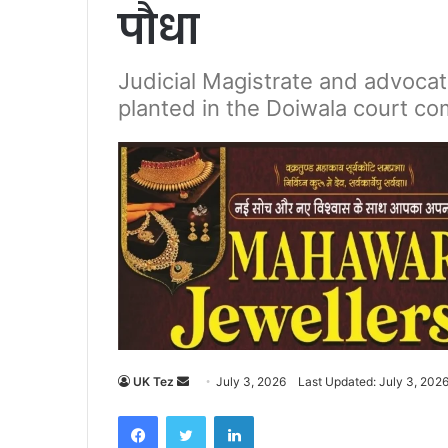
पौधा
Judicial Magistrate and advocat
planted in the Doiwala court co
UK Tez
S
July 3, 2026
Last Updated: July 3, 202
e
Facebook
Twitter
LinkedIn
n