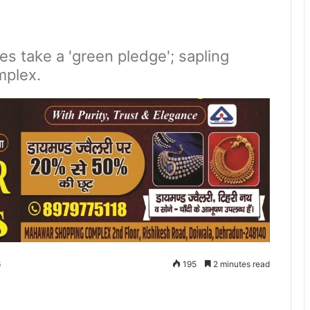
es take a 'green pledge'; sapling
mplex.
6
195
2 minutes read