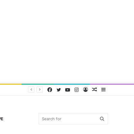
Facebook
Twitter
YouTube
Instagram
Log
Random
Sidebar
In
Article
Search
VE