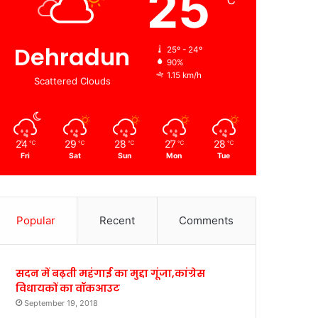
25
℃
Dehradun
25º - 24º
90%
1.15 km/h
Scattered Clouds
24
29
28
27
28
℃
℃
℃
℃
℃
Fri
Sat
Sun
Mon
Tue
Popular
Recent
Comments
सदन में बढ़ती महंगाई का मुद्दा गूंजा,कांग्रेस
विधायकों का वॉकआउट
September 19, 2018