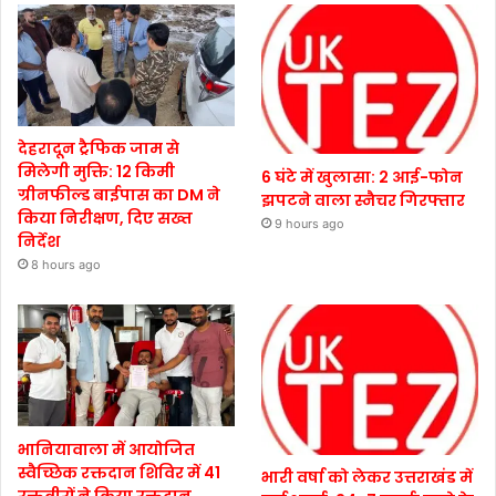
देहरादून ट्रैफिक जाम से
मिलेगी मुक्ति: 12 किमी
6 घंटे में खुलासा: 2 आई-फोन
ग्रीनफील्ड बाईपास का DM ने
झपटने वाला स्नैचर गिरफ्तार
किया निरीक्षण, दिए सख्त
9 hours ago
निर्देश
8 hours ago
भानियावाला में आयोजित
स्वैच्छिक रक्तदान शिविर में 41
भारी वर्षा को लेकर उत्तराखंड में
रक्तवीरों ने किया रक्तदान