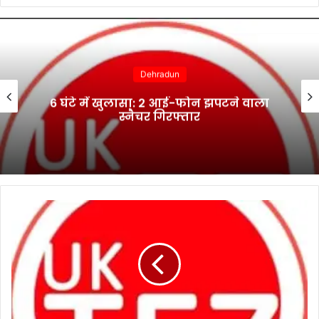
Dehradun
6 घंटे में खुलासा: 2 आई-फोन झपटने वाला
स्नैचर गिरफ्तार