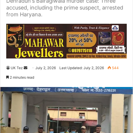
Dehradun's Bairagiwala murder case: Three
accused, including the prime suspect, arrested
from Haryana.
UK Tez
S
July 2, 2026
Last Updated: July 2, 2026
544
e
2 minutes read
n
d
a
n
e
m
a
i