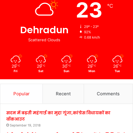
23
℃
Dehradun
29º - 23º
92%
0.68 km/h
Scattered Clouds
29
29
30
29
26
℃
℃
℃
℃
℃
Fri
Sat
Sun
Mon
Tue
Popular
Recent
Comments
सदन में बढ़ती महंगाई का मुद्दा गूंजा,कांग्रेस विधायकों का
वॉकआउट
September 19, 2018