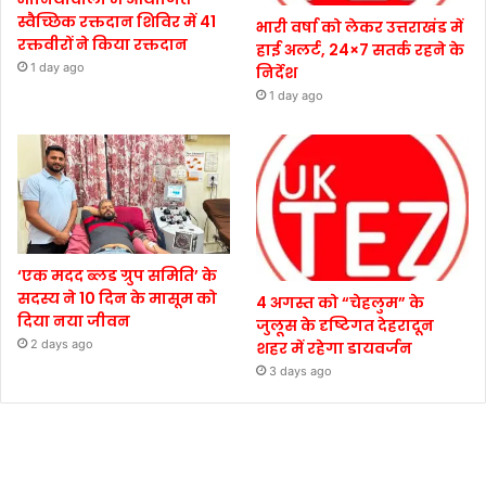
स्वैच्छिक रक्तदान शिविर में 41
भारी वर्षा को लेकर उत्तराखंड में
रक्तवीरों ने किया रक्तदान
हाई अलर्ट, 24×7 सतर्क रहने के
1 day ago
निर्देश
1 day ago
‘एक मदद ब्लड ग्रुप समिति’ के
सदस्य ने 10 दिन के मासूम को
4 अगस्त को “चेहलुम” के
दिया नया जीवन
जुलूस के दृष्टिगत देहरादून
2 days ago
शहर में रहेगा डायवर्जन
3 days ago