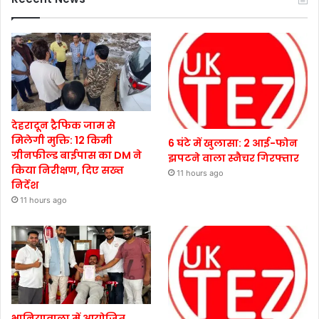
देहरादून ट्रैफिक जाम से
मिलेगी मुक्ति: 12 किमी
6 घंटे में खुलासा: 2 आई-फोन
ग्रीनफील्ड बाईपास का DM ने
झपटने वाला स्नैचर गिरफ्तार
किया निरीक्षण, दिए सख्त
11 hours ago
निर्देश
11 hours ago
भानियावाला में आयोजित