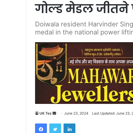
गोल्ड मेडल जीतने
Doiwala resident Harvinder Sing
medal in the national power lift
UK Tez
S
June 23, 2024
Last Updated: June 23,
e
Facebook
Twitter
LinkedIn
n