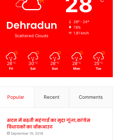
28
℃
Dehradun
28º - 24º
78%
1.81 km/h
Scattered Clouds
28
30
28
28
25
℃
℃
℃
℃
℃
Fri
Sat
Sun
Mon
Tue
Popular
Recent
Comments
सदन में बढ़ती महंगाई का मुद्दा गूंजा,कांग्रेस
विधायकों का वॉकआउट
September 19, 2018