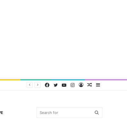
Facebook
Twitter
YouTube
Instagram
Log
Random
Sidebar
In
Article
Search
VE