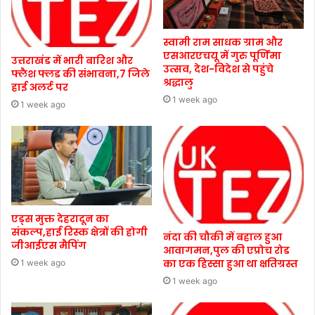
स्वामी राम साधक ग्राम और
एसआरएचयू में गुरु पूर्णिमा
उत्तराखंड में भारी बारिश और
उत्सव, देश-विदेश से पहुंचे
फ्लैश फ्लड की संभावना,7 जिले
श्रद्धालु
हाई अलर्ट पर
1 week ago
1 week ago
एड्स मुक्त देहरादून का
संकल्प,हाई रिस्क क्षेत्रों की होगी
नंदा की चौकी में बहाल हुआ
जीआईएस मैपिंग
आवागमन,पुल की एप्रोच रोड
का एक हिस्सा हुआ था क्षतिग्रस्त
1 week ago
1 week ago