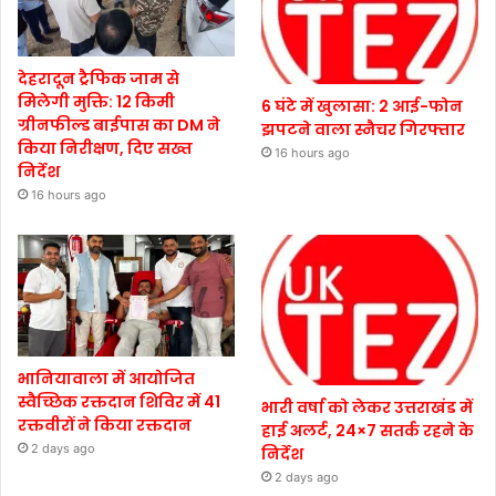
देहरादून ट्रैफिक जाम से
मिलेगी मुक्ति: 12 किमी
6 घंटे में खुलासा: 2 आई-फोन
ग्रीनफील्ड बाईपास का DM ने
झपटने वाला स्नैचर गिरफ्तार
किया निरीक्षण, दिए सख्त
16 hours ago
निर्देश
16 hours ago
भानियावाला में आयोजित
स्वैच्छिक रक्तदान शिविर में 41
भारी वर्षा को लेकर उत्तराखंड में
रक्तवीरों ने किया रक्तदान
हाई अलर्ट, 24×7 सतर्क रहने के
2 days ago
निर्देश
2 days ago