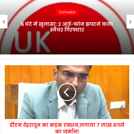
Dehradun
6 घंटे में खुलासा: 2 आई-फोन झपटने वाला
स्नैचर गिरफ्तार
डीएम देहरादून का कड़क एक्शन,लगाया 7 लाख रुपये
का जुर्माना