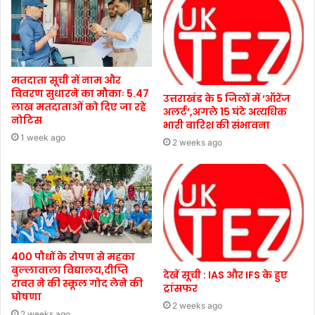
मतदाता सूची में नाम और
विवरण सुधारने का मौकाः 5.47
उत्तराखंड के 5 जिलों में ‘ऑरेंज
लाख मतदाताओं को दिए जा रहे
अलर्ट’,अगले 15 घंटे अत्यधिक
नोटिस
भारी बारिश की संभावना
1 week ago
2 weeks ago
400 पौधों के रोपण से महका
बुल्लावाला विद्यालय,दीप्ति
देखें सूची : IAS और IFS के हुए
रावत ने की स्कूल गोद लेने की
ट्रांसफर
घोषणा
2 weeks ago
2 weeks ago