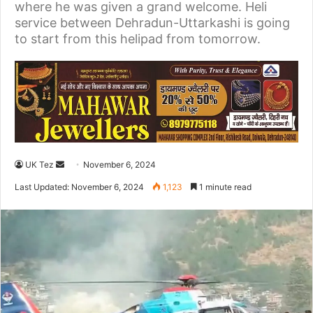
where he was given a grand welcome. Heli
service between Dehradun-Uttarkashi is going
to start from this helipad from tomorrow.
UK Tez
S
November 6, 2024
e
Last Updated: November 6, 2024
1,123
1 minute read
n
d
a
n
e
m
a