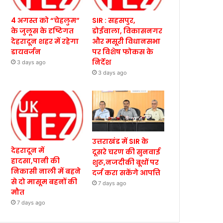
4 अगस्त को “चेहलुम”
SIR : सहसपुर,
के जुलूस के दृष्टिगत
डोईवाला, विकासनगर
देहरादून शहर में रहेगा
और मसूरी विधानसभा
डायवर्जन
पर विशेष फोकस के
निर्देश
3 days ago
3 days ago
उत्तराखंड में SIR के
देहरादून में
दूसरे चरण की सुनवाई
हादसा,पानी की
शुरू,नजदीकी बूथों पर
निकासी नाली में बहने
दर्ज करा सकेंगे आपत्ति
से दो मासूम बहनों की
7 days ago
मौत
7 days ago