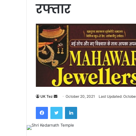
रफ्तार
UK Tez
S
October 20, 2021
Last Updated: Octobe
e
Facebook
Twitter
LinkedIn
n
d
a
n