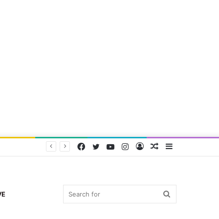
Facebook
Twitter
YouTube
Instagram
Log
Random
Sidebar
In
Article
Search
VE