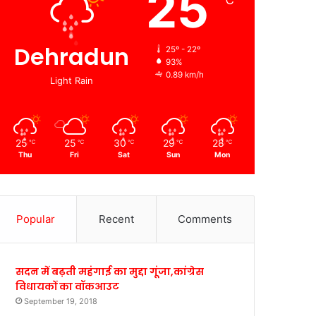
25
℃
Dehradun
25º - 22º
93%
0.89 km/h
Light Rain
25
25
30
29
28
℃
℃
℃
℃
℃
Thu
Fri
Sat
Sun
Mon
Popular
Recent
Comments
सदन में बढ़ती महंगाई का मुद्दा गूंजा,कांग्रेस
विधायकों का वॉकआउट
September 19, 2018