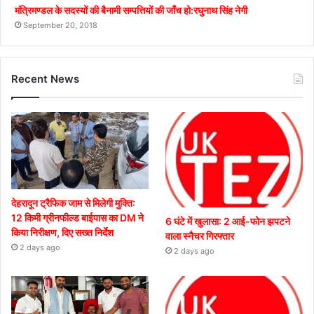
मंत्रिमण्डल के सदस्यों की बैनामी सम्पत्तियों की जाँच हो:रघुनाथ सिंह नेगी
September 20, 2018
Recent News
देहरादून ट्रैफिक जाम से मिलेगी मुक्ति:
12 किमी ग्रीनफील्ड बाईपास का DM ने
6 घंटे में खुलासा: 2 आई-फोन झपटने
किया निरीक्षण, दिए सख्त निर्देश
वाला स्नैचर गिरफ्तार
2 days ago
2 days ago