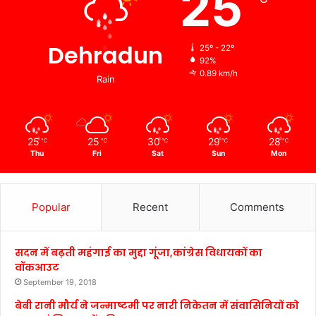
25
Dehradun
25º - 22º
92%
0.89 km/h
Rain
25
25
30
29
28
℃
℃
℃
℃
℃
Thu
Fri
Sat
Sun
Mon
Popular
Recent
Comments
सदन में बढ़ती महंगाई का मुद्दा गूंजा,कांग्रेस विधायकों का
वॉकआउट
September 19, 2018
बेबी रानी मौर्य ने जन्माष्टमी पर नारी निकेतन में संवासिनियों को