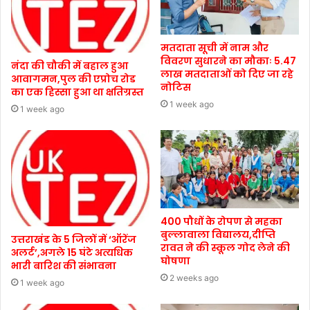
मतदाता सूची में नाम और
विवरण सुधारने का मौकाः 5.47
नंदा की चौकी में बहाल हुआ
लाख मतदाताओं को दिए जा रहे
आवागमन,पुल की एप्रोच रोड
नोटिस
का एक हिस्सा हुआ था क्षतिग्रस्त
1 week ago
1 week ago
400 पौधों के रोपण से महका
बुल्लावाला विद्यालय,दीप्ति
उत्तराखंड के 5 जिलों में ‘ऑरेंज
रावत ने की स्कूल गोद लेने की
अलर्ट’,अगले 15 घंटे अत्यधिक
घोषणा
भारी बारिश की संभावना
2 weeks ago
1 week ago