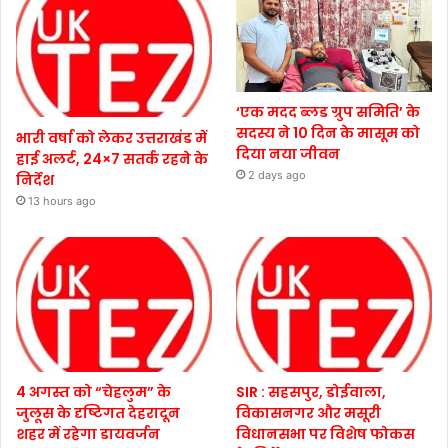
‘एक मदद ब्लड ग्रुप समिति’ के
सदस्य ने 10 दिन के मासूम को
भारी वर्षा को लेकर उत्तराखंड में
दिया नया जीवन
हाई अलर्ट, 24×7 सतर्क रहने के
2 days ago
निर्देश
13 hours ago
4 अगस्त को “चेहलुम” के
SIR : सहसपुर, डोईवाला,
जुलूस के दृष्टिगत देहरादून
विकासनगर और मसूरी
शहर में रहेगा डायवर्जन
विधानसभा पर विशेष फोकस