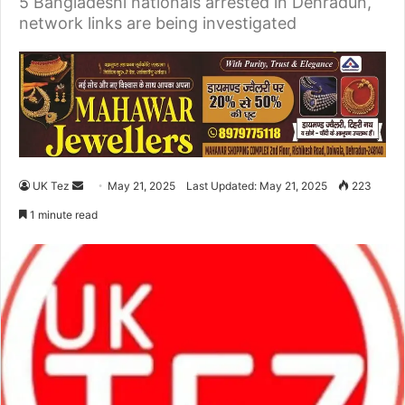
5 Bangladeshi nationals arrested in Dehradun,
network links are being investigated
UK Tez
S
May 21, 2025
Last Updated: May 21, 2025
223
e
1 minute read
n
d
a
n
e
m
a
i
l