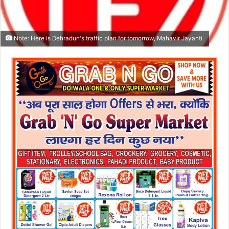
Note: Here is Dehradun's traffic plan for tomorrow, Mahavir Jayanti.