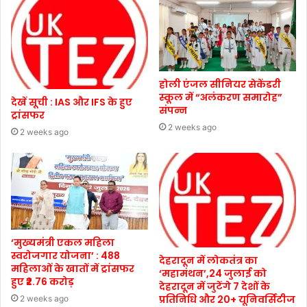
होली एंजल सीनियर सेकेंडरी
स्कूल में “अलंकरण समारोह”
देखें सूची : IAS और IFS के हुए
संपन्न
ट्रांसफर
2 weeks ago
2 weeks ago
‘मुख्यमंत्री एकल महिला
स्वरोजगार योजना’ : 488
देहरादून में लोकतंत्र का
महिलाओं के खातों में ट्रांसफर
‘महामंथन’,24 जुलाई को
हुए ₹2.76 करोड़
देहरादून में जुटेंगे 7 देशों के
प्रतिनिधि और 20+ यूनिवर्सिटीज
2 weeks ago