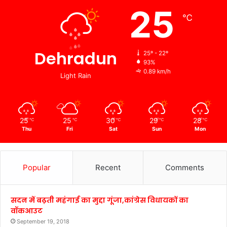
25
℃
Dehradun
25º - 22º
93%
0.89 km/h
Light Rain
25
25
30
29
28
℃
℃
℃
℃
℃
Thu
Fri
Sat
Sun
Mon
Popular
Recent
Comments
सदन में बढ़ती महंगाई का मुद्दा गूंजा,कांग्रेस विधायकों का
वॉकआउट
September 19, 2018