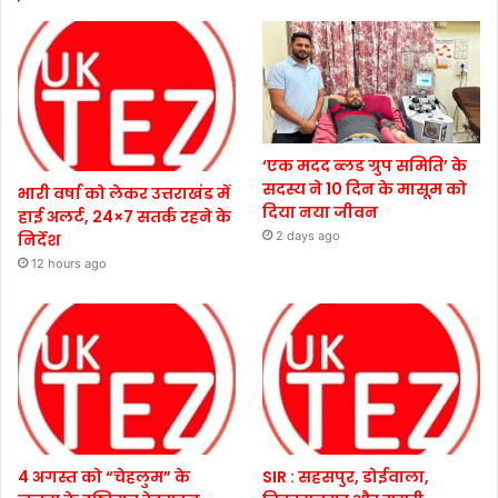
‘एक मदद ब्लड ग्रुप समिति’ के
सदस्य ने 10 दिन के मासूम को
भारी वर्षा को लेकर उत्तराखंड में
दिया नया जीवन
हाई अलर्ट, 24×7 सतर्क रहने के
2 days ago
निर्देश
12 hours ago
4 अगस्त को “चेहलुम” के
SIR : सहसपुर, डोईवाला,