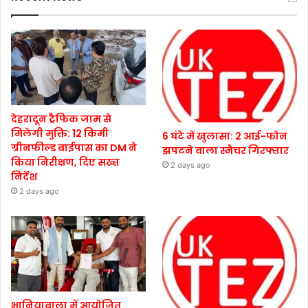
देहरादून ट्रैफिक जाम से
मिलेगी मुक्ति: 12 किमी
6 घंटे में खुलासा: 2 आई-फोन
ग्रीनफील्ड बाईपास का DM ने
झपटने वाला स्नैचर गिरफ्तार
किया निरीक्षण, दिए सख्त
2 days ago
निर्देश
2 days ago
भानियावाला में आयोजित