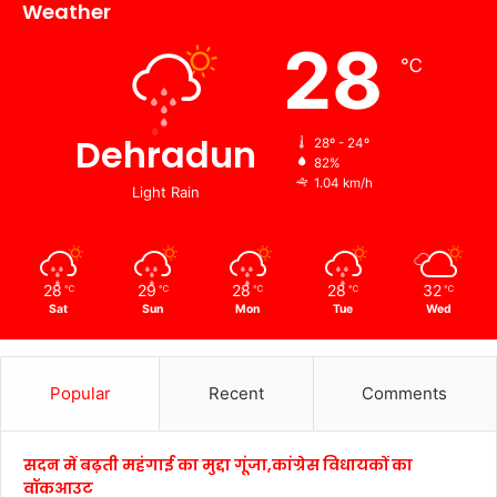
Weather
28
℃
Dehradun
28º - 24º
82%
1.04 km/h
Light Rain
28
29
28
28
32
℃
℃
℃
℃
℃
Sat
Sun
Mon
Tue
Wed
Popular
Recent
Comments
सदन में बढ़ती महंगाई का मुद्दा गूंजा,कांग्रेस विधायकों का
वॉकआउट