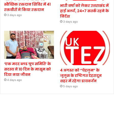
स्वैच्छिक रक्तदान शिविर में 41
भारी वर्षा को लेकर उत्तराखंड में
रक्तवीरों ने किया रक्तदान
हाई अलर्ट, 24×7 सतर्क रहने के
3 days ago
निर्देश
3 days ago
‘एक मदद ब्लड ग्रुप समिति’ के
सदस्य ने 10 दिन के मासूम को
4 अगस्त को “चेहलुम” के
दिया नया जीवन
जुलूस के दृष्टिगत देहरादून
4 days ago
शहर में रहेगा डायवर्जन
5 days ago