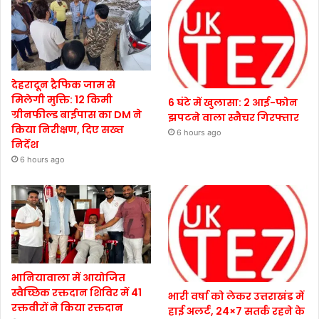
देहरादून ट्रैफिक जाम से
मिलेगी मुक्ति: 12 किमी
6 घंटे में खुलासा: 2 आई-फोन
ग्रीनफील्ड बाईपास का DM ने
झपटने वाला स्नैचर गिरफ्तार
किया निरीक्षण, दिए सख्त
6 hours ago
निर्देश
6 hours ago
भानियावाला में आयोजित
स्वैच्छिक रक्तदान शिविर में 41
भारी वर्षा को लेकर उत्तराखंड में
रक्तवीरों ने किया रक्तदान
हाई अलर्ट, 24×7 सतर्क रहने के