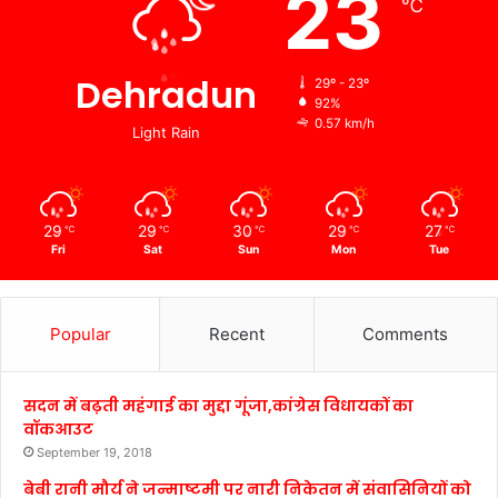
23
℃
Dehradun
29º - 23º
92%
0.57 km/h
Light Rain
29
29
30
29
27
℃
℃
℃
℃
℃
Fri
Sat
Sun
Mon
Tue
Popular
Recent
Comments
सदन में बढ़ती महंगाई का मुद्दा गूंजा,कांग्रेस विधायकों का
वॉकआउट
September 19, 2018
बेबी रानी मौर्य ने जन्माष्टमी पर नारी निकेतन में संवासिनियों को