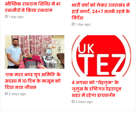
स्वैच्छिक रक्तदान शिविर में 41
भारी वर्षा को लेकर उत्तराखंड में
रक्तवीरों ने किया रक्तदान
हाई अलर्ट, 24×7 सतर्क रहने के
1 day ago
निर्देश
1 day ago
‘एक मदद ब्लड ग्रुप समिति’ के
सदस्य ने 10 दिन के मासूम को
4 अगस्त को “चेहलुम” के
दिया नया जीवन
जुलूस के दृष्टिगत देहरादून
2 days ago
शहर में रहेगा डायवर्जन
3 days ago