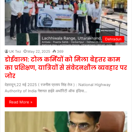
Dehradun
UK Tez
May 22, 2025
369
डोईवाला: टोल कर्मियों को मिला बेहतर काम
का प्रशिक्षण, यात्रियों से संवेदनशील व्यवहार पर
जोर
देहरादून,22 मई 2025 ( रजनीश प्रताप सिंह तेज ) : National Highway
Authority of India नेशनल हाईवे अथॉरिटी ऑफ इंडिया…
Read More »