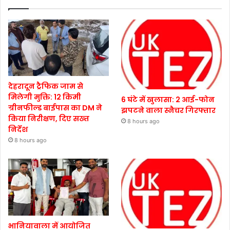
देहरादून ट्रैफिक जाम से
मिलेगी मुक्ति: 12 किमी
6 घंटे में खुलासा: 2 आई-फोन
ग्रीनफील्ड बाईपास का DM ने
झपटने वाला स्नैचर गिरफ्तार
किया निरीक्षण, दिए सख्त
8 hours ago
निर्देश
8 hours ago
भानियावाला में आयोजित