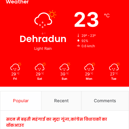
Weather
23
℃
Dehradun
29º - 23º
92%
0.6 km/h
Light Rain
29
29
30
29
27
℃
℃
℃
℃
℃
Fri
Sat
Sun
Mon
Tue
Popular
Recent
Comments
सदन में बढ़ती महंगाई का मुद्दा गूंजा,कांग्रेस विधायकों का
वॉकआउट