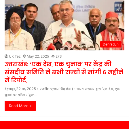
Dehradun
UK Tez
May 22, 2025
273
उत्तराखंड: ‘एक देश, एक चुनाव’ पर केंद्र की
संसदीय समिति ने सभी राज्यों से मांगी 6 महीने
में रिपोर्ट,
देहरादून,22 मई 2025 ( रजनीश प्रताप सिंह तेज ) : भारत सरकार द्वारा ‘एक देश, एक
चुनाव’ पर गठित संयुक्त…
Read More »