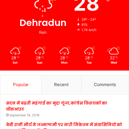
28
Dehradun
29º - 24º
81%
1.74 km/h
Rain
29
29
28
28
32
℃
℃
℃
℃
℃
Sat
Sun
Mon
Tue
Wed
Popular
Recent
Comments
सदन में बढ़ती महंगाई का मुद्दा गूंजा,कांग्रेस विधायकों का
वॉकआउट
September 19, 2018
बेबी रानी मौर्य ने जन्माष्टमी पर नारी निकेतन में संवासिनियों को