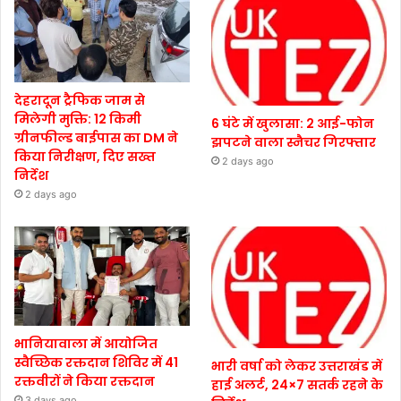
देहरादून ट्रैफिक जाम से
मिलेगी मुक्ति: 12 किमी
6 घंटे में खुलासा: 2 आई-फोन
ग्रीनफील्ड बाईपास का DM ने
झपटने वाला स्नैचर गिरफ्तार
किया निरीक्षण, दिए सख्त
2 days ago
निर्देश
2 days ago
भानियावाला में आयोजित
स्वैच्छिक रक्तदान शिविर में 41
भारी वर्षा को लेकर उत्तराखंड में
रक्तवीरों ने किया रक्तदान
हाई अलर्ट, 24×7 सतर्क रहने के
3 days ago