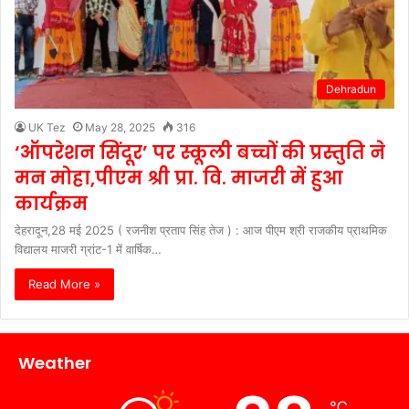
Dehradun
UK Tez
May 28, 2025
316
‘ऑपरेशन सिंदूर’ पर स्कूली बच्चों की प्रस्तुति ने
मन मोहा,पीएम श्री प्रा. वि. माजरी में हुआ
कार्यक्रम
देहरादून,28 मई 2025 ( रजनीश प्रताप सिंह तेज ) : आज पीएम श्री राजकीय प्राथमिक
विद्यालय माजरी ग्रांट-1 में वार्षिक…
Read More »
Weather
℃