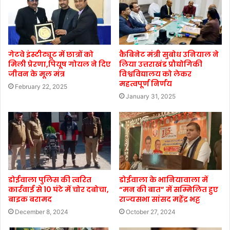
गेटवे इंस्टीट्यूट में छात्रों को
कैबिनेट मंत्री सुबोध उनियाल ने
मिली प्रेरणा,पियूष गोयल ने दिए
लिया उत्तराखंड प्रौद्योगिकी
जीवन के मूल मंत्र
विश्वविद्यालय को लेकर
महत्वपूर्ण निर्णय
February 22, 2025
January 31, 2025
डोईवाला पुलिस की त्वरित
डोईवाला के भानियावाला में
कार्रवाई से 10 घंटे में चोर दबोचा,
“मन की बात” में सम्मिलित हुए
बाइक बरामद
राज्यसभा सांसद महेंद्र भट्ट
December 8, 2024
October 27, 2024