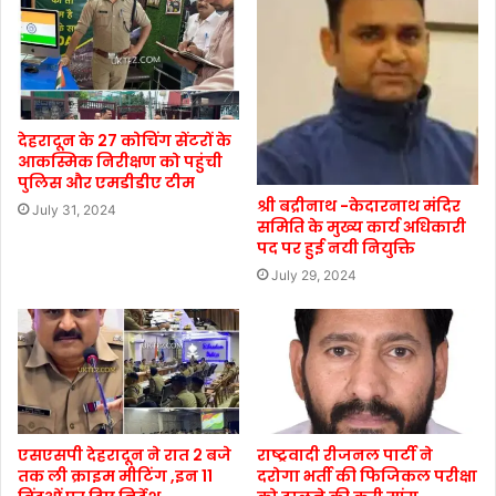
देहरादून के 27 कोचिंग सेंटरों के
आकस्मिक निरीक्षण को पहुंची
पुलिस और एमडीडीए टीम
श्री बद्रीनाथ -केदारनाथ मंदिर
July 31, 2024
समिति के मुख्य कार्य अधिकारी
पद पर हुई नयी नियुक्ति
July 29, 2024
एसएसपी देहरादून ने रात 2 बजे
राष्ट्रवादी रीजनल पार्टी ने
तक ली क्राइम मीटिंग ,इन 11
दरोगा भर्ती की फिजिकल परीक्षा