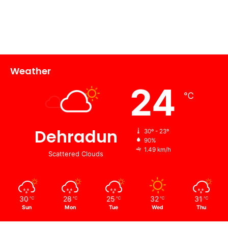
Weather
24
℃
Dehradun
30º - 23º
90%
1.49 km/h
Scattered Clouds
30
28
25
32
31
℃
℃
℃
℃
℃
Sun
Mon
Tue
Wed
Thu