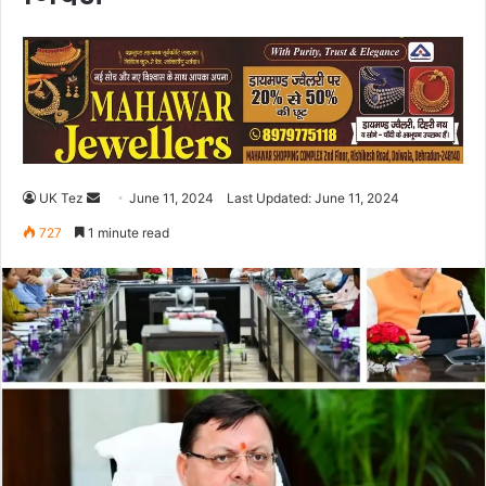
UK Tez
S
June 11, 2024
Last Updated: June 11, 2024
e
727
1 minute read
n
d
a
n
e
m
a
i
l