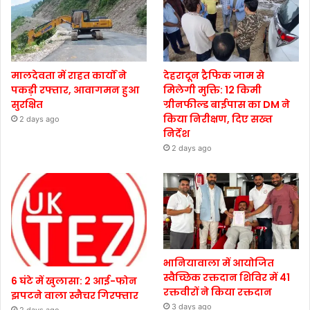
मालदेवता में राहत कार्यों ने
देहरादून ट्रैफिक जाम से
पकड़ी रफ्तार, आवागमन हुआ
मिलेगी मुक्ति: 12 किमी
सुरक्षित
ग्रीनफील्ड बाईपास का DM ने
किया निरीक्षण, दिए सख्त
2 days ago
निर्देश
2 days ago
भानियावाला में आयोजित
स्वैच्छिक रक्तदान शिविर में 41
6 घंटे में खुलासा: 2 आई-फोन
रक्तवीरों ने किया रक्तदान
झपटने वाला स्नैचर गिरफ्तार
3 days ago
2 days ago