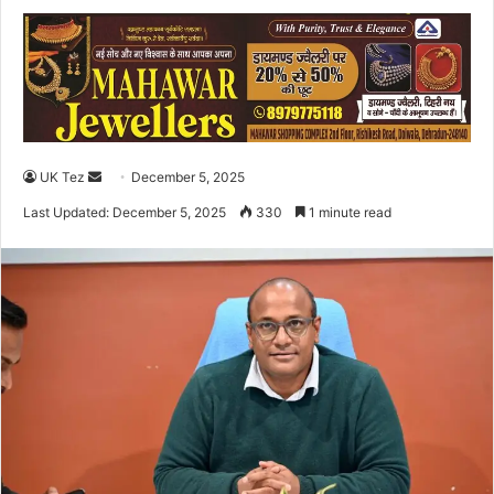
UK Tez
S
December 5, 2025
e
Last Updated: December 5, 2025
330
1 minute read
n
d
a
n
e
m
a
i
l