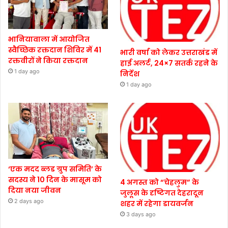
भानियावाला में आयोजित
स्वैच्छिक रक्तदान शिविर में 41
भारी वर्षा को लेकर उत्तराखंड में
रक्तवीरों ने किया रक्तदान
हाई अलर्ट, 24×7 सतर्क रहने के
1 day ago
निर्देश
1 day ago
‘एक मदद ब्लड ग्रुप समिति’ के
सदस्य ने 10 दिन के मासूम को
4 अगस्त को “चेहलुम” के
दिया नया जीवन
जुलूस के दृष्टिगत देहरादून
2 days ago
शहर में रहेगा डायवर्जन
3 days ago