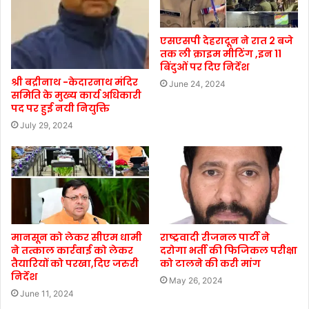
एसएसपी देहरादून ने रात 2 बजे
तक ली क्राइम मीटिंग ,इन 11
बिंदुओं पर दिए निर्देश
श्री बद्रीनाथ -केदारनाथ मंदिर
June 24, 2024
समिति के मुख्य कार्य अधिकारी
पद पर हुई नयी नियुक्ति
July 29, 2024
मानसून को लेकर सीएम धामी
राष्ट्रवादी रीजनल पार्टी ने
ने तत्काल कार्रवाई को लेकर
दरोगा भर्ती की फिजिकल परीक्षा
तैयारियों को परखा,दिए जरुरी
को टालने की करी मांग
निर्देश
May 26, 2024
June 11, 2024