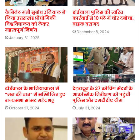
कैबिनेट मंत्री सुबोध उनियाल ने
डोईवाला पुलिस की त्वरित
लिया उत्तराखंड प्रौद्योगिकी
कार्रवाई से 10 घंटे में चोर दबोचा,
विश्वविद्यालय को लेकर
बाइक बरामद
महत्वपूर्ण निर्णय
December 8, 2024
January 31, 2025
डोईवाला के भानियावाला में
देहरादून के 27 कोचिंग सेंटरों के
“मन की बात” में सम्मिलित हुए
आकस्मिक निरीक्षण को पहुंची
राज्यसभा सांसद महेंद्र भट्ट
पुलिस और एमडीडीए टीम
October 27, 2024
July 31, 2024