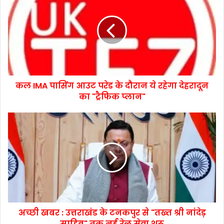
कल IMA पासिंग आउट परेड के दौरान ये रहेगा देहरादून
का "ट्रैफिक प्लान"
अच्छी खबर : उत्तराखंड के टनकपुर से "तख्त श्री नांदेड़
साहिब" तक नई रेल सेवा शुरू