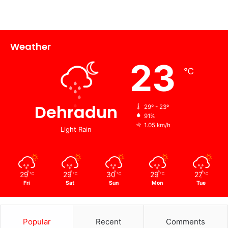
Weather
23
℃
Dehradun
29º - 23º
91%
1.05 km/h
Light Rain
29
29
30
29
27
℃
℃
℃
℃
℃
Fri
Sat
Sun
Mon
Tue
Popular
Recent
Comments