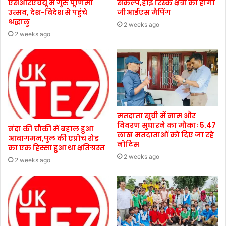
एसआरएचयू में गुरु पूर्णिमा
संकल्प,हाई रिस्क क्षेत्रों की होगी
उत्सव, देश-विदेश से पहुंचे
जीआईएस मैपिंग
श्रद्धालु
2 weeks ago
2 weeks ago
मतदाता सूची में नाम और
विवरण सुधारने का मौकाः 5.47
नंदा की चौकी में बहाल हुआ
लाख मतदाताओं को दिए जा रहे
आवागमन,पुल की एप्रोच रोड
नोटिस
का एक हिस्सा हुआ था क्षतिग्रस्त
2 weeks ago
2 weeks ago