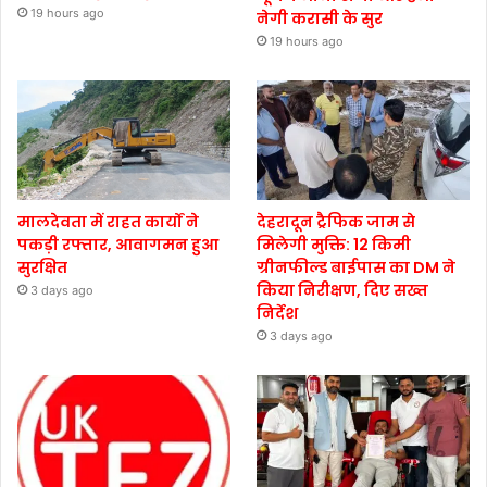
19 hours ago
नेगी करासी के सुर
19 hours ago
मालदेवता में राहत कार्यों ने
देहरादून ट्रैफिक जाम से
पकड़ी रफ्तार, आवागमन हुआ
मिलेगी मुक्ति: 12 किमी
सुरक्षित
ग्रीनफील्ड बाईपास का DM ने
किया निरीक्षण, दिए सख्त
3 days ago
निर्देश
3 days ago