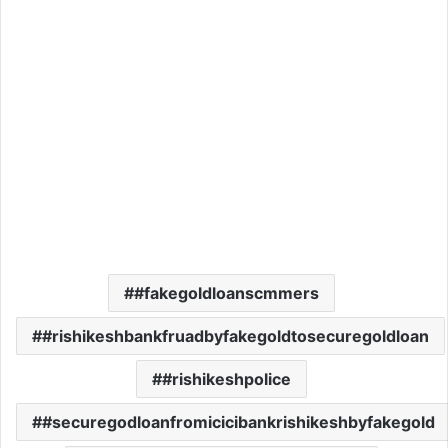
#fakegoldloanscmmers
#rishikeshbankfruadbyfakegoldtosecuregoldloan
#rishikeshpolice
#securegodloanfromicicibankrishikeshbyfakegold