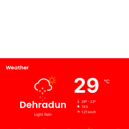
Weather
29
℃
Dehradun
29º - 23º
74%
1.21 km/h
Light Rain