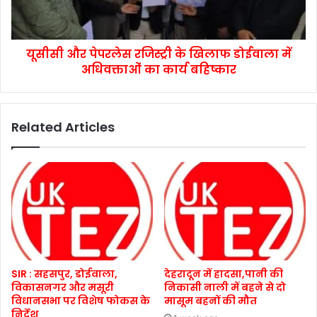
यूसीसी और पेपरलेस रजिस्ट्री के खिलाफ डोईवाला में
अधिवक्ताओं का कार्य बहिष्कार
Related Articles
SIR : सहसपुर, डोईवाला,
देहरादून में हादसा,पानी की
विकासनगर और मसूरी
निकासी नाली में बहने से दो
विधानसभा पर विशेष फोकस के
मासूम बहनों की मौत
निर्देश