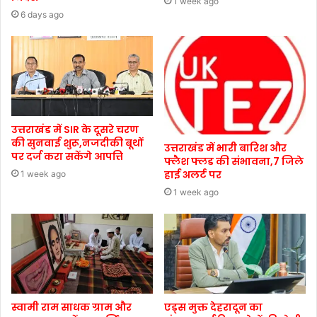
1 week ago
6 days ago
उत्तराखंड में SIR के दूसरे चरण
की सुनवाई शुरू,नजदीकी बूथों
उत्तराखंड में भारी बारिश और
पर दर्ज करा सकेंगे आपत्ति
फ्लैश फ्लड की संभावना,7 जिले
हाई अलर्ट पर
1 week ago
1 week ago
स्वामी राम साधक ग्राम और
एड्स मुक्त देहरादून का