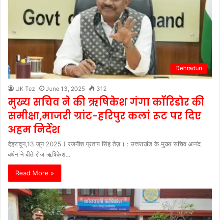
Dehradun
UK Tez
June 13, 2025
312
मुख्य सचिव ने की ऋषिकेश गंगा कॉरिडोर की
समीक्षा,माजरी ग्रांट-हरिपुर कलां रूट पर दिए
अहम निर्देश
देहरादून,13 जून 2025 ( रजनीश प्रताप सिंह तेज़ ) : उत्तराखंड के मुख्य सचिव आनंद
बर्धन ने बीते रोज ऋषिकेश…
Read More »