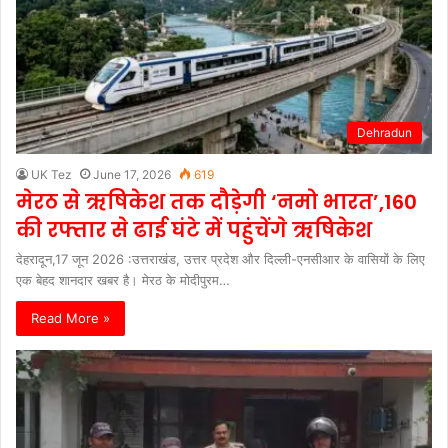
Dehradun
UK Tez
June 17, 2026
619
मेरठ से ऋषिकेश तक दौड़ेगी ‘नमो भारत’,160
की रफ्तार से ढाई घंटे में पहुंचेंगे ऋषिकेश
देहरादून,17 जून 2026 :उत्तराखंड, उत्तर प्रदेश और दिल्ली-एनसीआर के वासियों के लिए
एक बेहद शानदार खबर है। मेरठ के मोदीपुरम…
Read More »