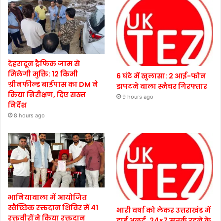
देहरादून ट्रैफिक जाम से
मिलेगी मुक्ति: 12 किमी
6 घंटे में खुलासा: 2 आई-फोन
ग्रीनफील्ड बाईपास का DM ने
झपटने वाला स्नैचर गिरफ्तार
किया निरीक्षण, दिए सख्त
9 hours ago
निर्देश
8 hours ago
भानियावाला में आयोजित
स्वैच्छिक रक्तदान शिविर में 41
भारी वर्षा को लेकर उत्तराखंड में
रक्तवीरों ने किया रक्तदान
हाई अलर्ट, 24×7 सतर्क रहने के