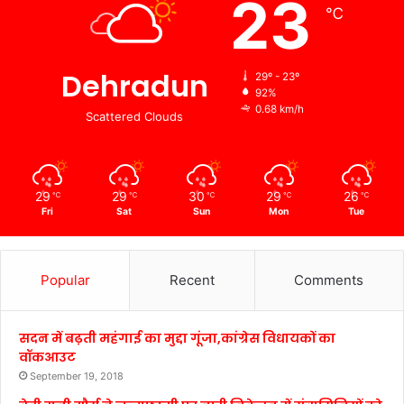
23
℃
Dehradun
29º - 23º
92%
0.68 km/h
Scattered Clouds
29
29
30
29
26
℃
℃
℃
℃
℃
Fri
Sat
Sun
Mon
Tue
Popular
Recent
Comments
सदन में बढ़ती महंगाई का मुद्दा गूंजा,कांग्रेस विधायकों का
वॉकआउट
September 19, 2018