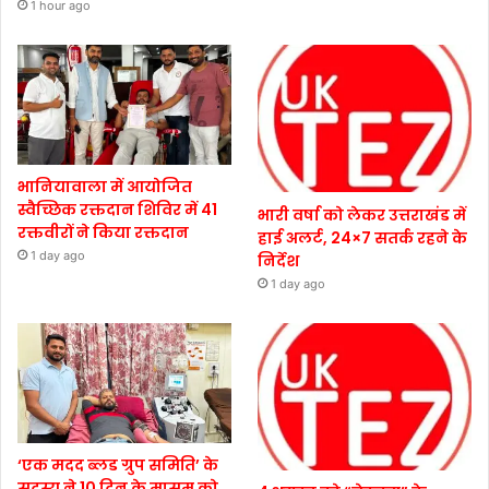
1 hour ago
भानियावाला में आयोजित
स्वैच्छिक रक्तदान शिविर में 41
भारी वर्षा को लेकर उत्तराखंड में
रक्तवीरों ने किया रक्तदान
हाई अलर्ट, 24×7 सतर्क रहने के
1 day ago
निर्देश
1 day ago
‘एक मदद ब्लड ग्रुप समिति’ के
सदस्य ने 10 दिन के मासूम को