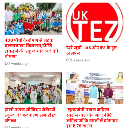
400 पौधों के रोपण से महका
बुल्लावाला विद्यालय,दीप्ति
देखें सूची : IAS और IFS के हुए
रावत ने की स्कूल गोद लेने की
ट्रांसफर
घोषणा
2 weeks ago
2 weeks ago
होली एंजल सीनियर सेकेंडरी
‘मुख्यमंत्री एकल महिला
स्कूल में “अलंकरण समारोह”
स्वरोजगार योजना’ : 488
संपन्न
महिलाओं के खातों में ट्रांसफर
हुए ₹2.76 करोड़
2 weeks ago