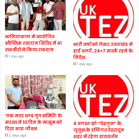
भानियावाला में आयोजित
स्वैच्छिक रक्तदान शिविर में 41
भारी वर्षा को लेकर उत्तराखंड में
रक्तवीरों ने किया रक्तदान
हाई अलर्ट, 24×7 सतर्क रहने के
1 day ago
निर्देश
1 day ago
‘एक मदद ब्लड ग्रुप समिति’ के
सदस्य ने 10 दिन के मासूम को
4 अगस्त को “चेहलुम” के
दिया नया जीवन
जुलूस के दृष्टिगत देहरादून
2 days ago
शहर में रहेगा डायवर्जन