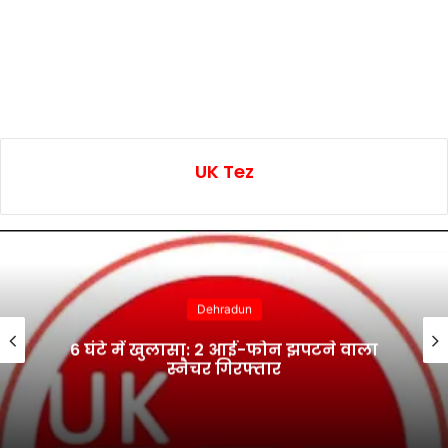
UK Tez
Dehradun
6 घंटे में खुलासा: 2 आई-फोन झपटने वाला
स्नैचर गिरफ्तार