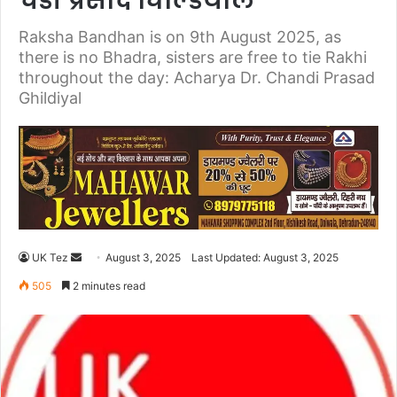
चंडी प्रसाद घिल्डियाल
Raksha Bandhan is on 9th August 2025, as
there is no Bhadra, sisters are free to tie Rakhi
throughout the day: Acharya Dr. Chandi Prasad
Ghildiyal
UK Tez
S
August 3, 2025
Last Updated: August 3, 2025
e
505
2 minutes read
n
d
a
n
e