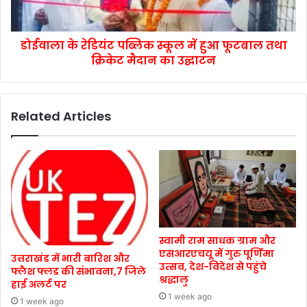
डोईवाला के रेडियंट पब्लिक स्कूल में हुआ फूटबाल तथा
क्रिकेट मैदान का उद्घाटन
Related Articles
स्वामी राम साधक ग्राम और
एसआरएचयू में गुरु पूर्णिमा
उत्तराखंड में भारी बारिश और
उत्सव, देश-विदेश से पहुंचे
फ्लैश फ्लड की संभावना,7 जिले
श्रद्धालु
हाई अलर्ट पर
1 week ago
1 week ago