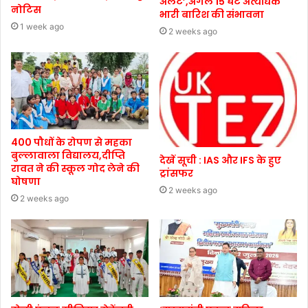
अलर्ट’,अगले 15 घंटे अत्यधिक
नोटिस
भारी बारिश की संभावना
1 week ago
2 weeks ago
400 पौधों के रोपण से महका
बुल्लावाला विद्यालय,दीप्ति
देखें सूची : IAS और IFS के हुए
रावत ने की स्कूल गोद लेने की
ट्रांसफर
घोषणा
2 weeks ago
2 weeks ago