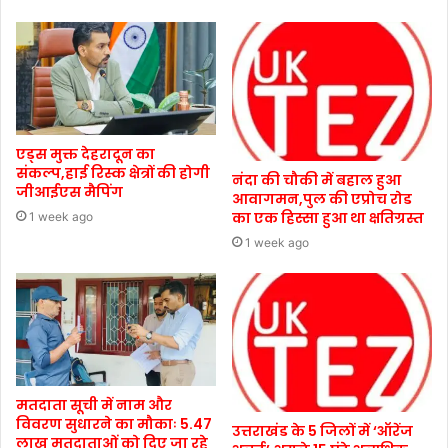
एड्स मुक्त देहरादून का
संकल्प,हाई रिस्क क्षेत्रों की होगी
नंदा की चौकी में बहाल हुआ
जीआईएस मैपिंग
आवागमन,पुल की एप्रोच रोड
का एक हिस्सा हुआ था क्षतिग्रस्त
1 week ago
1 week ago
मतदाता सूची में नाम और
विवरण सुधारने का मौकाः 5.47
उत्तराखंड के 5 जिलों में ‘ऑरेंज
लाख मतदाताओं को दिए जा रहे