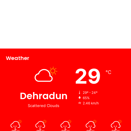
Weather
29
℃
Dehradun
29º - 24º
65%
2.46 km/h
Scattered Clouds