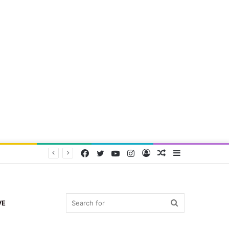
Facebook
Twitter
YouTube
Instagram
Log
Random
Sidebar
In
Article
Search
VE