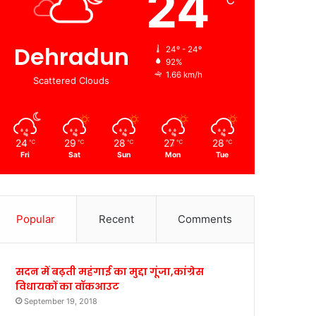
24
℃
Dehradun
24º - 24º
92%
1.66 km/h
Scattered Clouds
24
29
28
27
28
℃
℃
℃
℃
℃
Fri
Sat
Sun
Mon
Tue
Popular
Recent
Comments
सदन में बढ़ती महंगाई का मुद्दा गूंजा,कांग्रेस
विधायकों का वॉकआउट
September 19, 2018