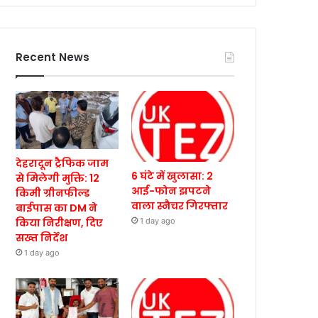
Recent News
देहरादून ट्रैफिक जाम
6 घंटे में खुलासा: 2
से मिलेगी मुक्ति: 12
आई-फोन झपटने
किमी ग्रीनफील्ड
वाला स्नैचर गिरफ्तार
बाईपास का DM ने
किया निरीक्षण, दिए
1 day ago
सख्त निर्देश
1 day ago