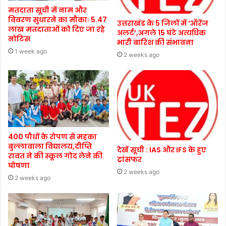
मतदाता सूची में नाम और
विवरण सुधारने का मौकाः 5.47
उत्तराखंड के 5 जिलों में ‘ऑरेंज
लाख मतदाताओं को दिए जा रहे
अलर्ट’,अगले 15 घंटे अत्यधिक
नोटिस
भारी बारिश की संभावना
1 week ago
2 weeks ago
400 पौधों के रोपण से महका
बुल्लावाला विद्यालय,दीप्ति
देखें सूची : IAS और IFS के हुए
रावत ने की स्कूल गोद लेने की
ट्रांसफर
घोषणा
2 weeks ago
2 weeks ago