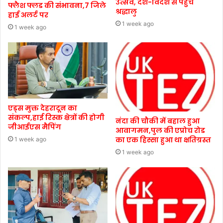
उत्सव, देश-विदेश से पहुंचे
फ्लैश फ्लड की संभावना,7 जिले
श्रद्धालु
हाई अलर्ट पर
1 week ago
1 week ago
एड्स मुक्त देहरादून का
संकल्प,हाई रिस्क क्षेत्रों की होगी
नंदा की चौकी में बहाल हुआ
जीआईएस मैपिंग
आवागमन,पुल की एप्रोच रोड
का एक हिस्सा हुआ था क्षतिग्रस्त
1 week ago
1 week ago