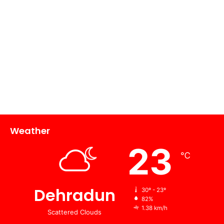
Weather
23
℃
Dehradun
30º - 23º
82%
1.38 km/h
Scattered Clouds