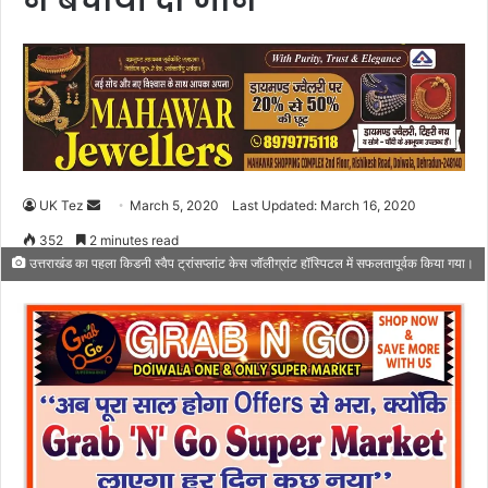
ने बचायी दो जान
UK Tez
S
March 5, 2020
Last Updated: March 16, 2020
e
352
2 minutes read
n
उत्तराखंड का पहला किडनी स्वैप ट्रांसप्लांट केस जॉलीग्रांट हॉस्पिटल में सफलतापूर्वक किया गया।
d
a
n
e
m
a
i
l