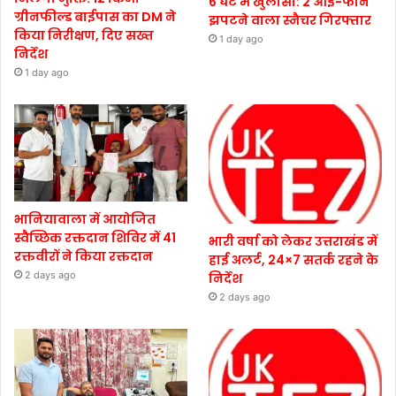
6 घंटे में खुलासा: 2 आई-फोन
ग्रीनफील्ड बाईपास का DM ने
झपटने वाला स्नैचर गिरफ्तार
किया निरीक्षण, दिए सख्त
1 day ago
निर्देश
1 day ago
भानियावाला में आयोजित
स्वैच्छिक रक्तदान शिविर में 41
भारी वर्षा को लेकर उत्तराखंड में
रक्तवीरों ने किया रक्तदान
हाई अलर्ट, 24×7 सतर्क रहने के
2 days ago
निर्देश
2 days ago