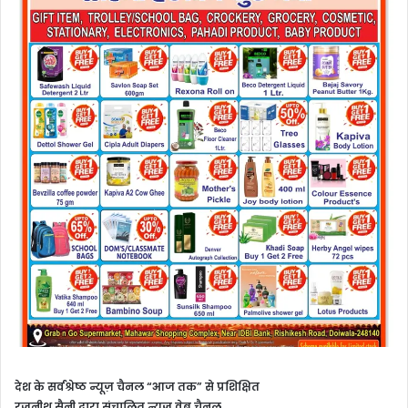
देश के सर्वश्रेष्ठ न्यूज़ चैनल “आज तक” से प्रशिक्षित
रजनीश सैनी द्वारा संचालित न्यूज़ वेब चैनल