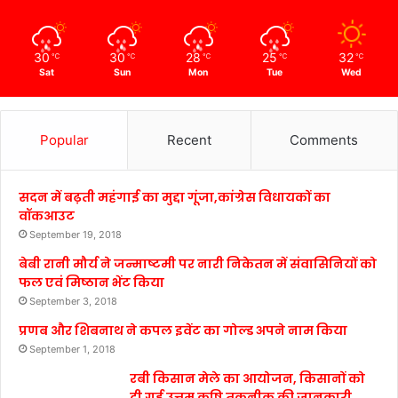
30
30
28
25
32
℃
℃
℃
℃
℃
Sat
Sun
Mon
Tue
Wed
Popular
Recent
Comments
सदन में बढ़ती महंगाई का मुद्दा गूंजा,कांग्रेस विधायकों का
वॉकआउट
September 19, 2018
बेबी रानी मौर्य ने जन्माष्टमी पर नारी निकेतन में संवासिनियों को
फल एवं मिष्ठान भेंट किया
September 3, 2018
प्रणब और शिबनाथ ने कपल इवेंट का गोल्ड अपने नाम किया
September 1, 2018
रबी किसान मेले का आयोजन, किसानों को
दी गई उत्तम कृषि तकनीक की जानकारी