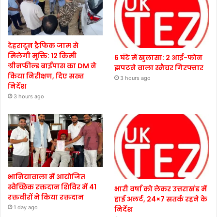
देहरादून ट्रैफिक जाम से
मिलेगी मुक्ति: 12 किमी
6 घंटे में खुलासा: 2 आई-फोन
ग्रीनफील्ड बाईपास का DM ने
झपटने वाला स्नैचर गिरफ्तार
किया निरीक्षण, दिए सख्त
3 hours ago
निर्देश
3 hours ago
भानियावाला में आयोजित
स्वैच्छिक रक्तदान शिविर में 41
भारी वर्षा को लेकर उत्तराखंड में
रक्तवीरों ने किया रक्तदान
हाई अलर्ट, 24×7 सतर्क रहने के
1 day ago
निर्देश