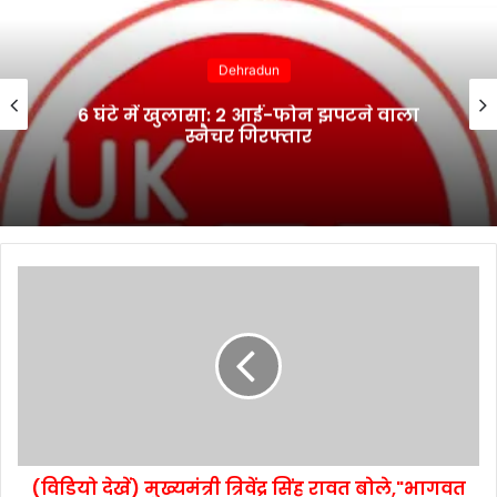
Dehradun
6 घंटे में खुलासा: 2 आई-फोन झपटने वाला
स्नैचर गिरफ्तार
(विडियो देखें) मुख्यमंत्री त्रिवेंद्र सिंह रावत बोले,"भागवत