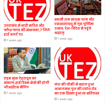
स्वामी राम साधक ग्राम और
एसआरएचयू में गुरु पूर्णिमा
उत्तराखंड में भारी बारिश और
उत्सव, देश-विदेश से पहुंचे
फ्लैश फ्लड की संभावना,7 जिले
श्रद्धालु
हाई अलर्ट पर
1 week ago
1 week ago
एड्स मुक्त देहरादून का
संकल्प,हाई रिस्क क्षेत्रों की होगी
नंदा की चौकी में बहाल हुआ
जीआईएस मैपिंग
आवागमन,पुल की एप्रोच रोड
का एक हिस्सा हुआ था क्षतिग्रस्त
1 week ago
1 week ago