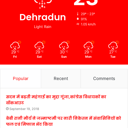
Dehradun
29º - 23º
91%
1.05 km/h
Light Rain
29
29
30
29
27
℃
℃
℃
℃
℃
Fri
Sat
Sun
Mon
Tue
Popular
Recent
Comments
सदन में बढ़ती महंगाई का मुद्दा गूंजा,कांग्रेस विधायकों का
वॉकआउट
September 19, 2018
बेबी रानी मौर्य ने जन्माष्टमी पर नारी निकेतन में संवासिनियों को
फल एवं मिष्ठान भेंट किया