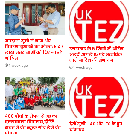
मतदाता सूची में नाम और
विवरण सुधारने का मौकाः 5.47
उत्तराखंड के 5 जिलों में ‘ऑरेंज
लाख मतदाताओं को दिए जा रहे
अलर्ट’,अगले 15 घंटे अत्यधिक
नोटिस
भारी बारिश की संभावना
1 week ago
1 week ago
400 पौधों के रोपण से महका
बुल्लावाला विद्यालय,दीप्ति
देखें सूची : IAS और IFS के हुए
रावत ने की स्कूल गोद लेने की
ट्रांसफर
घोषणा