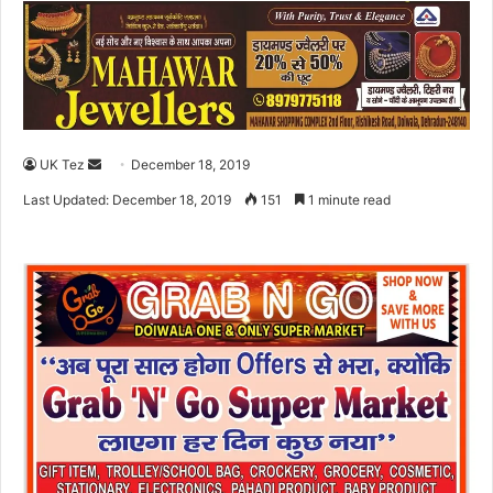
UK Tez
S
December 18, 2019
e
Last Updated: December 18, 2019
151
1 minute read
n
d
a
n
e
m
a
i
l