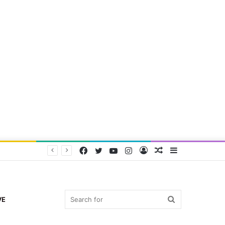
Facebook
Twitter
YouTube
Instagram
Log
Random
Sidebar
In
Article
Search
VE