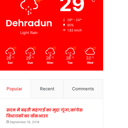
29
℃
Dehradun
29º - 24º
80%
1.82 km/h
Light Rain
28
29
28
28
32
℃
℃
℃
℃
℃
Sat
Sun
Mon
Tue
Wed
Popular
Recent
Comments
सदन में बढ़ती महंगाई का मुद्दा गूंजा,कांग्रेस
विधायकों का वॉकआउट
September 19, 2018