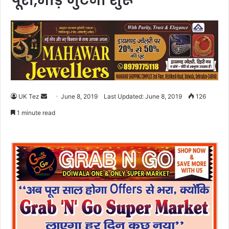
पूरी,भीड़ जुटनी शुरू
UK Tez
S
June 8, 2019
Last Updated: June 8, 2019
126
e
1 minute read
n
d
a
n
e
m
a
i
l