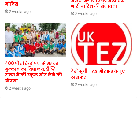
अलर्ट’,अगले 15 घंटे अत्यधिक
नोटिस
भारी बारिश की संभावना
2 weeks ago
2 weeks ago
400 पौधों के रोपण से महका
बुल्लावाला विद्यालय,दीप्ति
देखें सूची : IAS और IFS के हुए
रावत ने की स्कूल गोद लेने की
ट्रांसफर
घोषणा
2 weeks ago
2 weeks ago