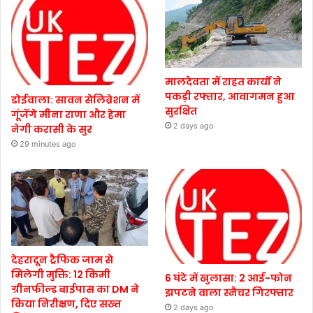
मालदेवता में राहत कार्यों ने
पकड़ी रफ्तार, आवागमन हुआ
डोईवाला: सावन सेलिब्रेशन में
सुरक्षित
गूंजेंगे मीना राणा और हेमा
2 days ago
नेगी करासी के सुर
29 minutes ago
देहरादून ट्रैफिक जाम से
मिलेगी मुक्ति: 12 किमी
6 घंटे में खुलासा: 2 आई-फोन
ग्रीनफील्ड बाईपास का DM ने
झपटने वाला स्नैचर गिरफ्तार
किया निरीक्षण, दिए सख्त
2 days ago