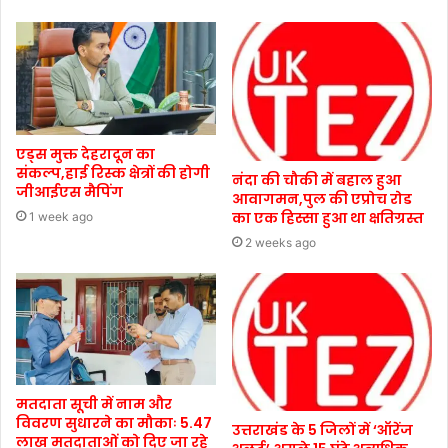
एड्स मुक्त देहरादून का
संकल्प,हाई रिस्क क्षेत्रों की होगी
नंदा की चौकी में बहाल हुआ
जीआईएस मैपिंग
आवागमन,पुल की एप्रोच रोड
का एक हिस्सा हुआ था क्षतिग्रस्त
1 week ago
2 weeks ago
मतदाता सूची में नाम और
विवरण सुधारने का मौकाः 5.47
उत्तराखंड के 5 जिलों में ‘ऑरेंज
लाख मतदाताओं को दिए जा रहे