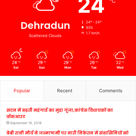
24
℃
Dehradun
24º - 24º
93%
1.7 km/h
Scattered Clouds
24
29
28
26
32
℃
℃
℃
℃
℃
Sat
Sun
Mon
Tue
Wed
Popular
Recent
Comments
सदन में बढ़ती महंगाई का मुद्दा गूंजा,कांग्रेस विधायकों का
वॉकआउट
September 19, 2018
बेबी रानी मौर्य ने जन्माष्टमी पर नारी निकेतन में संवासिनियों को