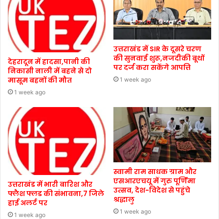
उत्तराखंड में SIR के दूसरे चरण
की सुनवाई शुरू,नजदीकी बूथों
देहरादून में हादसा,पानी की
पर दर्ज करा सकेंगे आपत्ति
निकासी नाली में बहने से दो
मासूम बहनों की मौत
1 week ago
1 week ago
स्वामी राम साधक ग्राम और
एसआरएचयू में गुरु पूर्णिमा
उत्तराखंड में भारी बारिश और
उत्सव, देश-विदेश से पहुंचे
फ्लैश फ्लड की संभावना,7 जिले
श्रद्धालु
हाई अलर्ट पर
1 week ago
1 week ago