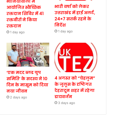
भानियावाला में
भारी वर्षा को लेकर
आयोजित स्वैच्छिक
उत्तराखंड में हाई अलर्ट,
रक्तदान शिविर में 41
24×7 सतर्क रहने के
रक्तवीरों ने किया
निर्देश
रक्तदान
1 day ago
1 day ago
‘एक मदद ब्लड ग्रुप
4 अगस्त को “चेहलुम”
समिति’ के सदस्य ने 10
के जुलूस के दृष्टिगत
दिन के मासूम को दिया
देहरादून शहर में रहेगा
नया जीवन
डायवर्जन
2 days ago
3 days ago