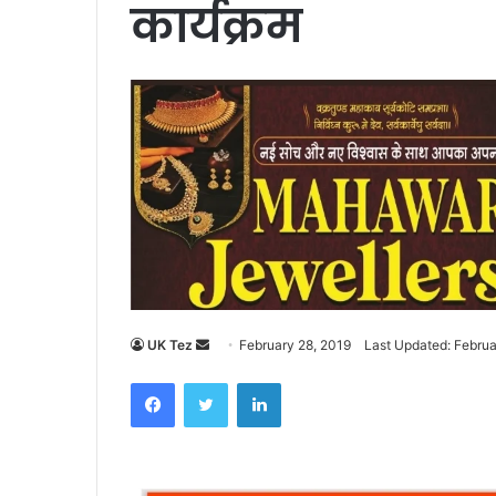
कार्यक्रम
UK Tez
S
February 28, 2019
Last Updated: Februa
e
Facebook
Twitter
LinkedIn
n
d
a
n