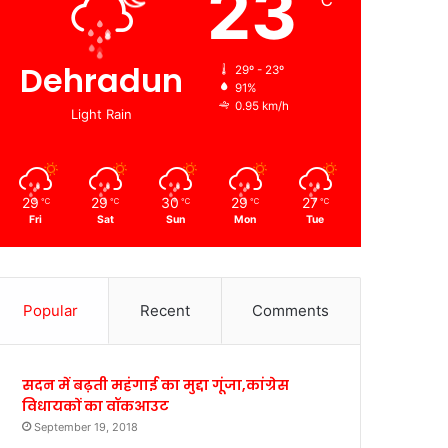
23
℃
Dehradun
29º - 23º
91%
0.95 km/h
Light Rain
29
29
30
29
27
℃
℃
℃
℃
℃
Fri
Sat
Sun
Mon
Tue
Popular
Recent
Comments
सदन में बढ़ती महंगाई का मुद्दा गूंजा,कांग्रेस
विधायकों का वॉकआउट
September 19, 2018