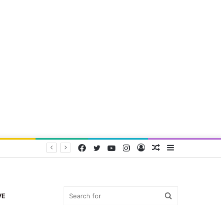
Facebook
Twitter
YouTube
Instagram
Log
Random
Sidebar
In
Article
Search
VE