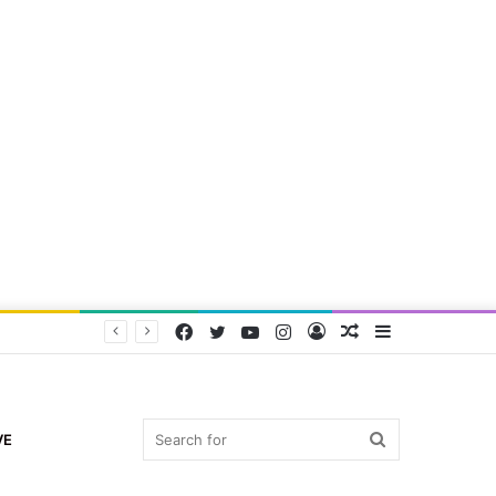
Facebook
Twitter
YouTube
Instagram
Log
Random
Sidebar
In
Article
Search
VE