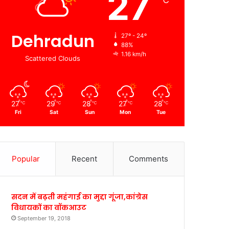
27
℃
Dehradun
27º - 24º
88%
1.16 km/h
Scattered Clouds
27
29
28
27
28
℃
℃
℃
℃
℃
Fri
Sat
Sun
Mon
Tue
Popular
Recent
Comments
सदन में बढ़ती महंगाई का मुद्दा गूंजा,कांग्रेस
विधायकों का वॉकआउट
September 19, 2018