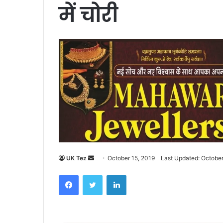
में चोरी
UK Tez
S
October 15, 2019
Last Updated: October
e
Facebook
Twitter
LinkedIn
n
d
a
n