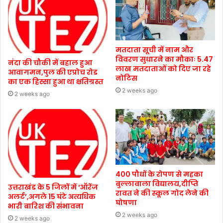
मतदाता सूची में नाम और
विवरण सुधारने का मौकाः 5.47
नंदा की चौकी में बहाल हुआ
लाख मतदाताओं को दिए जा रहे
आवागमन,पुल की एप्रोच रोड
नोटिस
का एक हिस्सा हुआ था क्षतिग्रस्त
2 weeks ago
2 weeks ago
400 पौधों के रोपण से महका
बुल्लावाला विद्यालय,दीप्ति
उत्तराखंड के 5 जिलों में ‘ऑरेंज
रावत ने की स्कूल गोद लेने की
अलर्ट’,अगले 15 घंटे अत्यधिक
घोषणा
भारी बारिश की संभावना
2 weeks ago
2 weeks ago