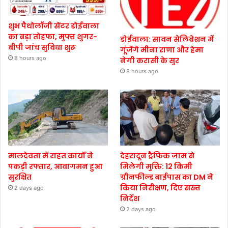
शुभ पैथोलॉजी सेंटर डोईवाला
का बड़ा तोहफा, मुफ्त शुगर-
डोईवाला: सावन सेलिब्रेशन में
बीपी जांच सुविधा शुरू
गूंजेंगे मीना राणा और हेमा
8 hours ago
नेगी करासी के सुर
8 hours ago
मालदेवता में राहत कार्यों ने
देहरादून ट्रैफिक जाम से
पकड़ी रफ्तार, आवागमन हुआ
मिलेगी मुक्ति: 12 किमी
सुरक्षित
ग्रीनफील्ड बाईपास का DM ने
किया निरीक्षण, दिए सख्त
2 days ago
निर्देश
2 days ago