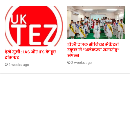
होली एंजल सीनियर सेकेंडरी
स्कूल में “अलंकरण समारोह”
देखें सूची : IAS और IFS के हुए
संपन्न
ट्रांसफर
2 weeks ago
2 weeks ago