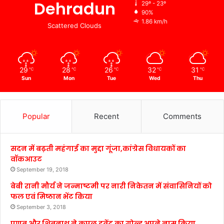
Dehradun
29º - 23º
90%
1.86 km/h
Scattered Clouds
29
28
26
32
31
℃
℃
℃
℃
℃
Sun
Mon
Tue
Wed
Thu
Popular
Recent
Comments
सदन में बढ़ती महंगाई का मुद्दा गूंजा,कांग्रेस विधायकों का
वॉकआउट
September 19, 2018
बेबी रानी मौर्य ने जन्माष्टमी पर नारी निकेतन में संवासिनियों को
फल एवं मिष्ठान भेंट किया
September 3, 2018
प्रणब और शिबनाथ ने कपल इवेंट का गोल्ड अपने नाम किया