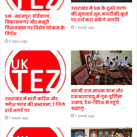
उत्तराखंड में SIR के दूसरे चरण
की सुनवाई शुरू,नजदीकी बूथों
SIR : सहसपुर, डोईवाला,
पर दर्ज करा सकेंगे आपत्ति
विकासनगर और मसूरी
विधानसभा पर विशेष फोकस के
1 week ago
निर्देश
5 days ago
स्वामी राम साधक ग्राम और
एसआरएचयू में गुरु पूर्णिमा
उत्तराखंड में भारी बारिश और
उत्सव, देश-विदेश से पहुंचे
फ्लैश फ्लड की संभावना,7 जिले
श्रद्धालु
हाई अलर्ट पर
1 week ago
1 week ago