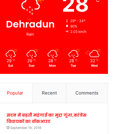
28
℃
Dehradun
29º - 24º
80%
2.03 km/h
Rain
29
29
28
28
32
℃
℃
℃
℃
℃
Sat
Sun
Mon
Tue
Wed
Popular
Recent
Comments
सदन में बढ़ती महंगाई का मुद्दा गूंजा,कांग्रेस
विधायकों का वॉकआउट
September 19, 2018