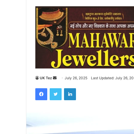
UK Tez
S
July 26, 2025
Last Updated: July 26, 2
e
Facebook
Twitter
LinkedIn
n
d
a
n
e
m