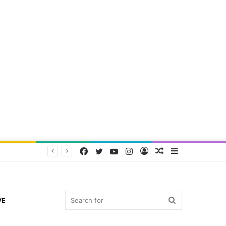
Facebook
Twitter
YouTube
Instagram
Log
Random
Sidebar
In
Article
Search
VE