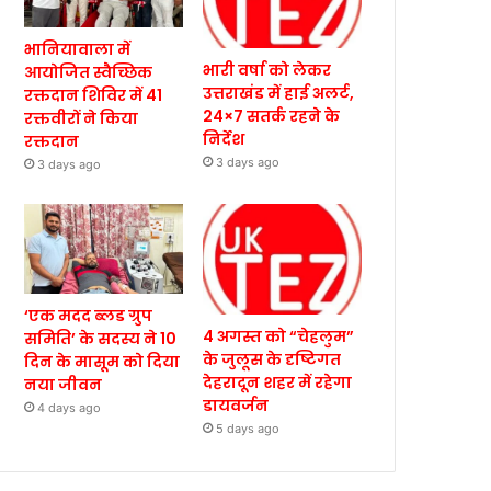
भानियावाला में
भारी वर्षा को लेकर
आयोजित स्वैच्छिक
उत्तराखंड में हाई अलर्ट,
रक्तदान शिविर में 41
24×7 सतर्क रहने के
रक्तवीरों ने किया
निर्देश
रक्तदान
3 days ago
3 days ago
‘एक मदद ब्लड ग्रुप
4 अगस्त को “चेहलुम”
समिति’ के सदस्य ने 10
के जुलूस के दृष्टिगत
दिन के मासूम को दिया
देहरादून शहर में रहेगा
नया जीवन
डायवर्जन
4 days ago
5 days ago