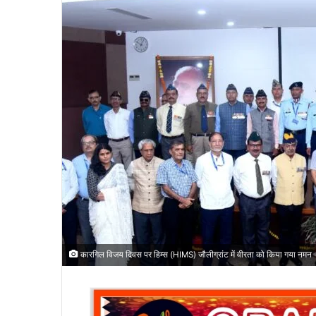
a
i
l
कारगिल विजय दिवस पर हिम्स (HIMS) जौलीग्रांट में वीरता को किया गया नमन