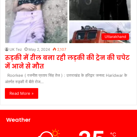
Uttarakhand
UK Tez
May 2, 2024
2,107
रुड़की में रील बना रही लड़की की ट्रेन की चपेट
में आने से मौत
Roorkee ( रजनीश प्रताप सिंह तेज ) : उत्तराखंड के हरिद्वार जनपद Haridwar के
अंतर्गत रुड़की में बीते रोज…
Read More »
Weather
℃