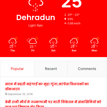
25
Dehradun
25º - 22º
93%
0.89 km/h
Light Rain
25
25
30
29
28
℃
℃
℃
℃
℃
Thu
Fri
Sat
Sun
Mon
Popular
Recent
Comments
सदन में बढ़ती महंगाई का मुद्दा गूंजा,कांग्रेस विधायकों का
वॉकआउट
September 19, 2018
बेबी रानी मौर्य ने जन्माष्टमी पर नारी निकेतन में संवासिनियों को