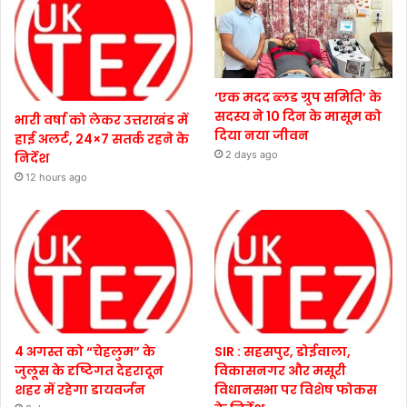
‘एक मदद ब्लड ग्रुप समिति’ के
सदस्य ने 10 दिन के मासूम को
भारी वर्षा को लेकर उत्तराखंड में
दिया नया जीवन
हाई अलर्ट, 24×7 सतर्क रहने के
2 days ago
निर्देश
12 hours ago
4 अगस्त को “चेहलुम” के
SIR : सहसपुर, डोईवाला,
जुलूस के दृष्टिगत देहरादून
विकासनगर और मसूरी
शहर में रहेगा डायवर्जन
विधानसभा पर विशेष फोकस