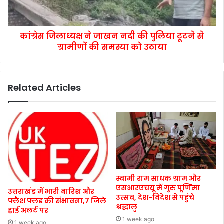
कांग्रेस जिलाध्यक्ष ने जाखन नदी की पुलिया टूटने से
ग्रामीणों की समस्या को उठाया
Related Articles
स्वामी राम साधक ग्राम और
एसआरएचयू में गुरु पूर्णिमा
उत्तराखंड में भारी बारिश और
उत्सव, देश-विदेश से पहुंचे
फ्लैश फ्लड की संभावना,7 जिले
श्रद्धालु
हाई अलर्ट पर
1 week ago
1 week ago