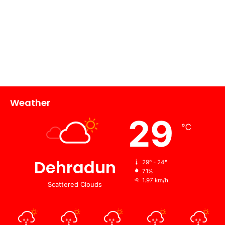
Weather
29
℃
Dehradun
29º - 24º
71%
1.97 km/h
Scattered Clouds