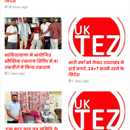
निर्देश
18 hours ago
भानियावाला में आयोजित
स्वैच्छिक रक्तदान शिविर में 41
भारी वर्षा को लेकर उत्तराखंड में
रक्तवीरों ने किया रक्तदान
हाई अलर्ट, 24×7 सतर्क रहने के
2 days ago
निर्देश
2 days ago
‘एक मदद ब्लड ग्रुप समिति’ के