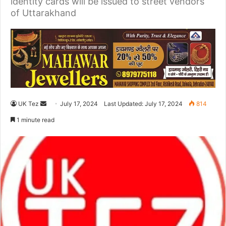
identity cards will be issued to street vendors
of Uttarakhand
UK Tez
S
July 17, 2024
Last Updated: July 17, 2024
814
e
1 minute read
n
d
a
n
e
m
a
i
l