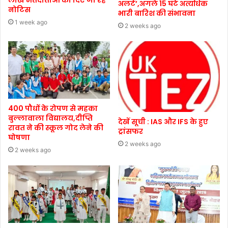
लाख मतदाताओं को दिए जा रहे
अलर्ट’,अगले 15 घंटे अत्यधिक
नोटिस
भारी बारिश की संभावना
1 week ago
2 weeks ago
400 पौधों के रोपण से महका
बुल्लावाला विद्यालय,दीप्ति
देखें सूची : IAS और IFS के हुए
रावत ने की स्कूल गोद लेने की
ट्रांसफर
घोषणा
2 weeks ago
2 weeks ago