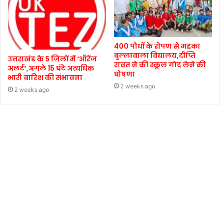
400 पौधों के रोपण से महका
बुल्लावाला विद्यालय,दीप्ति
उत्तराखंड के 5 जिलों में ‘ऑरेंज
रावत ने की स्कूल गोद लेने की
अलर्ट’,अगले 15 घंटे अत्यधिक
घोषणा
भारी बारिश की संभावना
2 weeks ago
2 weeks ago