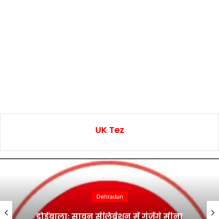
UK Tez
Dehradun
डोईवाला: सावन सेलिब्रेशन में गूंजेंगे मीना