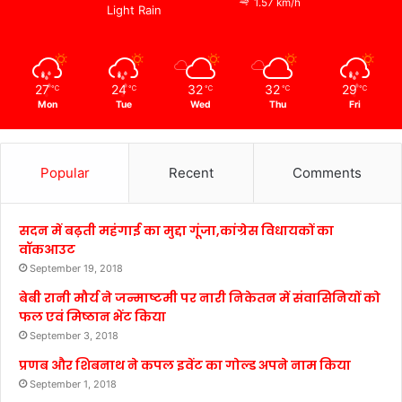
1.57 km/h
Light Rain
27
24
32
32
29
℃
℃
℃
℃
℃
Mon
Tue
Wed
Thu
Fri
Popular
Recent
Comments
सदन में बढ़ती महंगाई का मुद्दा गूंजा,कांग्रेस विधायकों का
वॉकआउट
September 19, 2018
बेबी रानी मौर्य ने जन्माष्टमी पर नारी निकेतन में संवासिनियों को
फल एवं मिष्ठान भेंट किया
September 3, 2018
प्रणब और शिबनाथ ने कपल इवेंट का गोल्ड अपने नाम किया
September 1, 2018