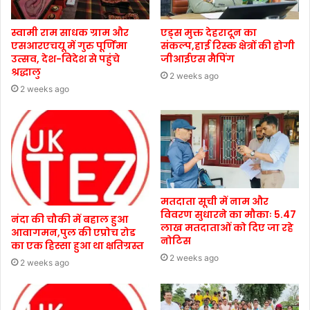
स्वामी राम साधक ग्राम और
एड्स मुक्त देहरादून का
एसआरएचयू में गुरु पूर्णिमा
संकल्प,हाई रिस्क क्षेत्रों की होगी
उत्सव, देश-विदेश से पहुंचे
जीआईएस मैपिंग
श्रद्धालु
2 weeks ago
2 weeks ago
मतदाता सूची में नाम और
विवरण सुधारने का मौकाः 5.47
नंदा की चौकी में बहाल हुआ
लाख मतदाताओं को दिए जा रहे
आवागमन,पुल की एप्रोच रोड
नोटिस
का एक हिस्सा हुआ था क्षतिग्रस्त
2 weeks ago
2 weeks ago