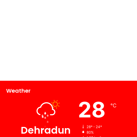
Weather
28
℃
Dehradun
28º - 24º
80%