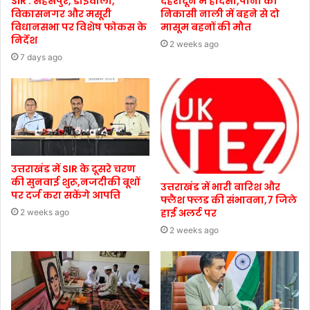
SIR : सहसपुर, डोईवाला,
देहरादून में हादसा,पानी की
विकासनगर और मसूरी
निकासी नाली में बहने से दो
विधानसभा पर विशेष फोकस के
मासूम बहनों की मौत
निर्देश
2 weeks ago
7 days ago
उत्तराखंड में SIR के दूसरे चरण
की सुनवाई शुरू,नजदीकी बूथों
उत्तराखंड में भारी बारिश और
पर दर्ज करा सकेंगे आपत्ति
फ्लैश फ्लड की संभावना,7 जिले
हाई अलर्ट पर
2 weeks ago
2 weeks ago