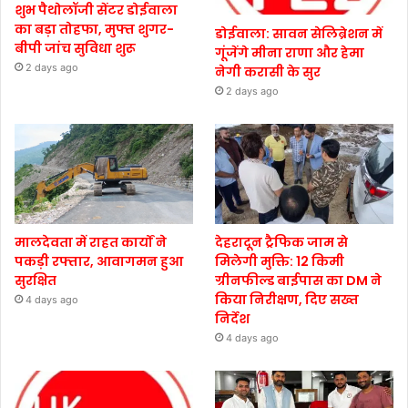
शुभ पैथोलॉजी सेंटर डोईवाला
का बड़ा तोहफा, मुफ्त शुगर-
डोईवाला: सावन सेलिब्रेशन में
बीपी जांच सुविधा शुरू
गूंजेंगे मीना राणा और हेमा
2 days ago
नेगी करासी के सुर
2 days ago
मालदेवता में राहत कार्यों ने
देहरादून ट्रैफिक जाम से
पकड़ी रफ्तार, आवागमन हुआ
मिलेगी मुक्ति: 12 किमी
सुरक्षित
ग्रीनफील्ड बाईपास का DM ने
किया निरीक्षण, दिए सख्त
4 days ago
निर्देश
4 days ago