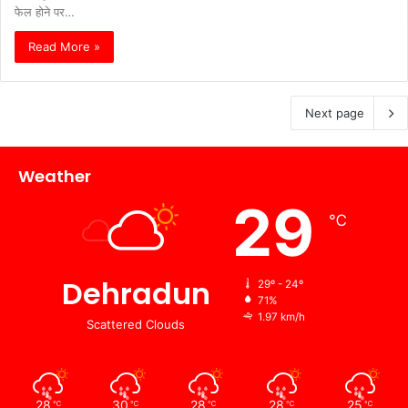
फेल होने पर…
Read More »
Next page
Weather
29
℃
Dehradun
29º - 24º
71%
1.97 km/h
Scattered Clouds
28
30
28
28
25
℃
℃
℃
℃
℃