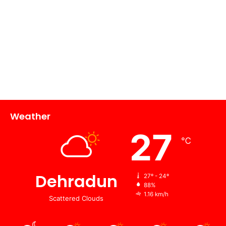
Weather
27
℃
Dehradun
27º - 24º
88%
1.16 km/h
Scattered Clouds