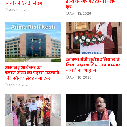
हेल्थ चेकअप पर रहेगी विशेष
लोगों को दे गई जिंदगी
छूट
May 1, 2026
April 18, 2026
स्वास्थ्य मंत्री सुबोध उनियाल ने
किया प्रदेशवासियों से ABHA ID
आसान हुआ कैंसर का
बनाने का आह्वान
इलाज,राज्य का पहला सरकारी
April 10, 2026
“पेट स्कैन” सेंटर बना एम्स
April 17, 2026