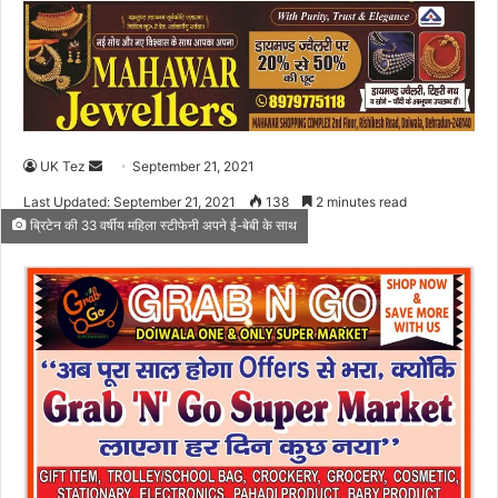
UK Tez
S
September 21, 2021
e
Last Updated: September 21, 2021
138
2 minutes read
n
ब्रिटेन की 33 वर्षीय महिला स्टीफेनी अपने ई-बेबी के साथ
d
a
n
e
m
a
i
l