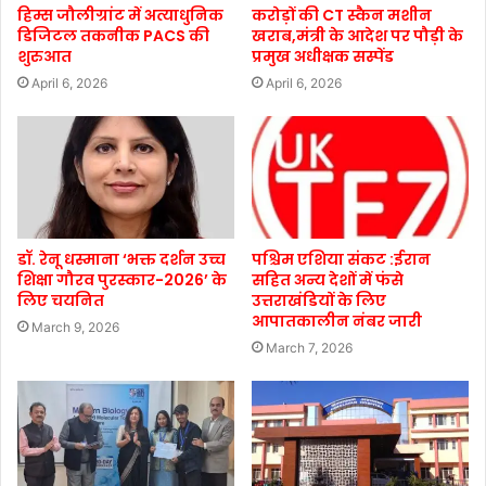
हिम्स जौलीग्रांट में अत्याधुनिक
करोड़ों की CT स्कैन मशीन
डिजिटल तकनीक PACS की
खराब,मंत्री के आदेश पर पौड़ी के
शुरुआत
प्रमुख अधीक्षक सस्पेंड
April 6, 2026
April 6, 2026
डॉ. रेनू धस्माना ‘भक्त दर्शन उच्च
पश्चिम एशिया संकट :ईरान
शिक्षा गौरव पुरस्कार-2026’ के
सहित अन्य देशों में फंसे
लिए चयनित
उत्तराखंडियों के लिए
आपातकालीन नंबर जारी
March 9, 2026
March 7, 2026