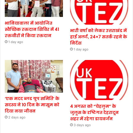
भानियावाला में आयोजित
स्वैच्छिक रक्तदान शिविर में 41
भारी वर्षा को लेकर उत्तराखंड में
रक्तवीरों ने किया रक्तदान
हाई अलर्ट, 24×7 सतर्क रहने के
1 day ago
निर्देश
1 day ago
‘एक मदद ब्लड ग्रुप समिति’ के
सदस्य ने 10 दिन के मासूम को
4 अगस्त को “चेहलुम” के
दिया नया जीवन
जुलूस के दृष्टिगत देहरादून
2 days ago
शहर में रहेगा डायवर्जन
3 days ago