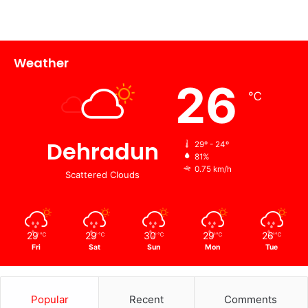
Weather
26
℃
Dehradun
29º - 24º
81%
0.75 km/h
Scattered Clouds
29
29
30
29
26
℃
℃
℃
℃
℃
Fri
Sat
Sun
Mon
Tue
Popular
Recent
Comments