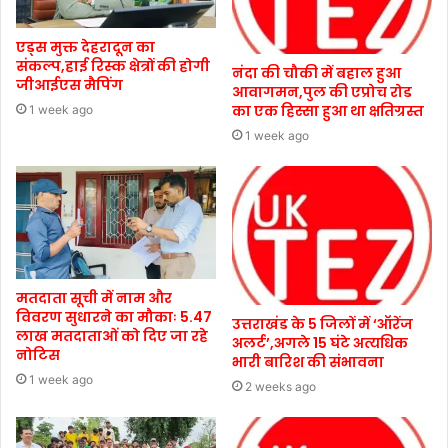
एड्स मुक्त देहरादून का
संकल्प,हाई रिस्क क्षेत्रों की होगी
नंदा की चौकी में बहाल हुआ
जीआईएस मैपिंग
आवागमन,पुल की एप्रोच रोड
का एक हिस्सा हुआ था क्षतिग्रस्त
1 week ago
1 week ago
मतदाता सूची में नाम और
विवरण सुधारने का मौकाः 5.47
उत्तराखंड के 5 जिलों में ‘ऑरेंज
लाख मतदाताओं को दिए जा रहे
अलर्ट’,अगले 15 घंटे अत्यधिक
नोटिस
भारी बारिश की संभावना
1 week ago
2 weeks ago