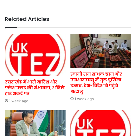
Related Articles
स्वामी राम साधक ग्राम और
एसआरएचयू में गुरु पूर्णिमा
उत्तराखंड में भारी बारिश और
उत्सव, देश-विदेश से पहुंचे
फ्लैश फ्लड की संभावना,7 जिले
श्रद्धालु
हाई अलर्ट पर
1 week ago
1 week ago