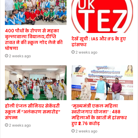
400 पौधों के रोपण से महका
बुल्लावाला विद्यालय,दीप्ति
देखें सूची : IAS और IFS के हुए
रावत ने की स्कूल गोद लेने की
ट्रांसफर
घोषणा
2 weeks ago
2 weeks ago
होली एंजल सीनियर सेकेंडरी
‘मुख्यमंत्री एकल महिला
स्कूल में “अलंकरण समारोह”
स्वरोजगार योजना’ : 488
संपन्न
महिलाओं के खातों में ट्रांसफर
हुए ₹2.76 करोड़
2 weeks ago
2 weeks ago