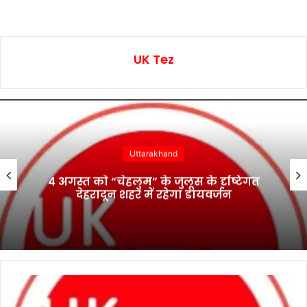
UK Tez
Uttarakhand
4 अगस्त को “चेहलुम” के जुलूस के दृष्टिगत
देहरादून शहर में रहेगा डायवर्जन