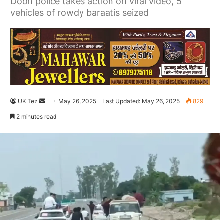
Doon police takes action on viral video, 5
vehicles of rowdy baraatis seized
UK Tez
S
May 26, 2025
Last Updated: May 26, 2025
829
e
2 minutes read
n
d
a
n
e
m
a
i
l