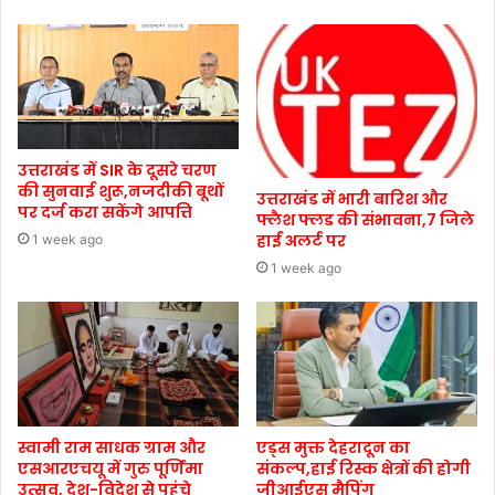
उत्तराखंड में SIR के दूसरे चरण
की सुनवाई शुरू,नजदीकी बूथों
उत्तराखंड में भारी बारिश और
पर दर्ज करा सकेंगे आपत्ति
फ्लैश फ्लड की संभावना,7 जिले
हाई अलर्ट पर
1 week ago
1 week ago
स्वामी राम साधक ग्राम और
एड्स मुक्त देहरादून का
एसआरएचयू में गुरु पूर्णिमा
संकल्प,हाई रिस्क क्षेत्रों की होगी
उत्सव, देश-विदेश से पहुंचे
जीआईएस मैपिंग