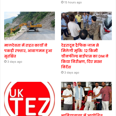
15 hours ago
मालदेवता में राहत कार्यों ने
देहरादून ट्रैफिक जाम से
पकड़ी रफ्तार, आवागमन हुआ
मिलेगी मुक्ति: 12 किमी
सुरक्षित
ग्रीनफील्ड बाईपास का DM ने
किया निरीक्षण, दिए सख्त
3 days ago
निर्देश
3 days ago
भानियावाला में आयोजित