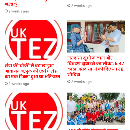
श्रद्धालु
2 weeks ago
2 weeks ago
मतदाता सूची में नाम और
विवरण सुधारने का मौकाः 5.47
नंदा की चौकी में बहाल हुआ
लाख मतदाताओं को दिए जा रहे
आवागमन,पुल की एप्रोच रोड
नोटिस
का एक हिस्सा हुआ था क्षतिग्रस्त
2 weeks ago
2 weeks ago