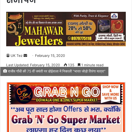
समापन
UK Tez
S
February 15, 2020
e
Last Updated: February 15, 2020
135
1 minute read
n
राजीव गाँधी की 75 वीं जयंती पर डोईवाला में निकाली "भारत जोड़ो तिरंगा यात्रा"
d
a
n
e
m
a
i
l