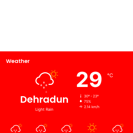
Weather
29
℃
Dehradun
30º - 23º
75%
2.14 km/h
Light Rain