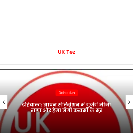
UK Tez
Dehradun
डोईवाला: सावन सेलिब्रेशन में गूंजेंगे मीना
राणा और हेमा नेगी करासी के सुर