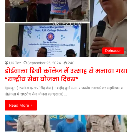
Dehradun
UK Tez
September 25, 2024
240
डोईवाला डिग्री कॉलेज में उत्साह से मनाया गया
“राष्ट्रीय सेवा योजना दिवस”
देहरादून ( रजनीश प्रताप सिंह तेज ) : शहीद दुर्गा मल्ल राजकीय स्नातकोत्तर महाविद्यालय
डोईवाला में राष्ट्रीय सेवा योजना (एनएसएस)…
Read More »