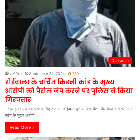
Dehradun
UK Tez
September 24, 2024
740
डोईवाला के चर्चित किडनी कांड के मुख्य
आरोपी को पैरोल जंप करने पर पुलिस ने किया
गिरफ्तार
देहरादून ( रजनीश प्रताप सिंह तेज ) : डोईवाला पुलिस ने चर्चित अवैध किडनी ट्रांसप्लांट
कांड के मुख्य आरोपी…
Read More »