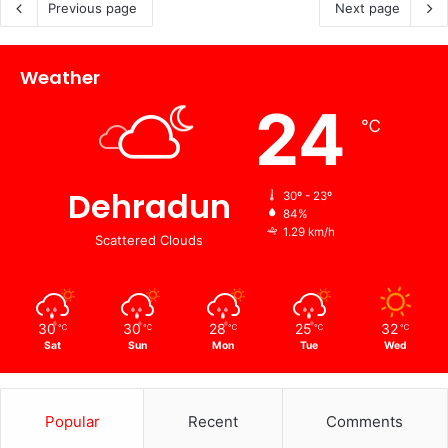
Previous page
Next page
Weather
24
℃
Dehradun
30º - 23º
84%
1.29 km/h
Scattered Clouds
30
30
28
25
32
℃
℃
℃
℃
℃
Sat
Sun
Mon
Tue
Wed
Popular
Recent
Comments