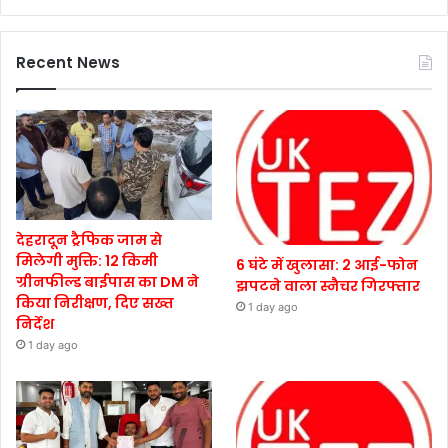
Recent News
देहरादून ट्रैफिक जाम से
मिलेगी मुक्ति: 12 किमी
6 घंटे में खुलासा: 2 आई-फोन
ग्रीनफील्ड बाईपास का DM ने
झपटने वाला स्नैचर गिरफ्तार
किया निरीक्षण, दिए सख्त
1 day ago
निर्देश
1 day ago