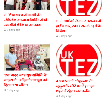
भानियावाला में आयोजित
स्वैच्छिक रक्तदान शिविर में 41
भारी वर्षा को लेकर उत्तराखंड में
रक्तवीरों ने किया रक्तदान
हाई अलर्ट, 24×7 सतर्क रहने के
2 days ago
निर्देश
2 days ago
‘एक मदद ब्लड ग्रुप समिति’ के
सदस्य ने 10 दिन के मासूम को
4 अगस्त को “चेहलुम” के
दिया नया जीवन
जुलूस के दृष्टिगत देहरादून
3 days ago
शहर में रहेगा डायवर्जन
4 days ago