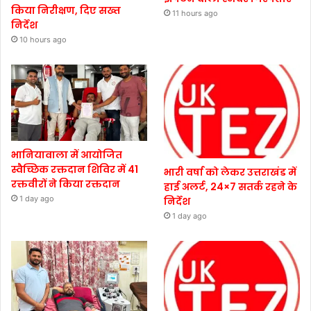
किया निरीक्षण, दिए सख्त
11 hours ago
निर्देश
10 hours ago
भानियावाला में आयोजित
स्वैच्छिक रक्तदान शिविर में 41
भारी वर्षा को लेकर उत्तराखंड में
रक्तवीरों ने किया रक्तदान
हाई अलर्ट, 24×7 सतर्क रहने के
1 day ago
निर्देश
1 day ago