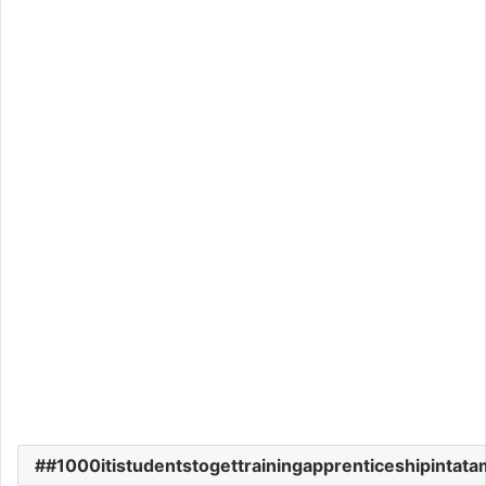
#1000itistudentstogettrainingapprenticeshipintat