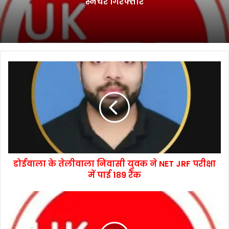
स्नैचर गिरफ्तार
डोईवाला के तेलीवाला निवासी युवक ने NET JRF परीक्षा
में पाई 189 रैंक