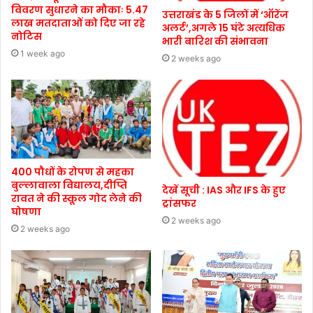
विवरण सुधारने का मौकाः 5.47
उत्तराखंड के 5 जिलों में ‘ऑरेंज
लाख मतदाताओं को दिए जा रहे
अलर्ट’,अगले 15 घंटे अत्यधिक
नोटिस
भारी बारिश की संभावना
1 week ago
2 weeks ago
400 पौधों के रोपण से महका
बुल्लावाला विद्यालय,दीप्ति
देखें सूची : IAS और IFS के हुए
रावत ने की स्कूल गोद लेने की
ट्रांसफर
घोषणा
2 weeks ago
2 weeks ago