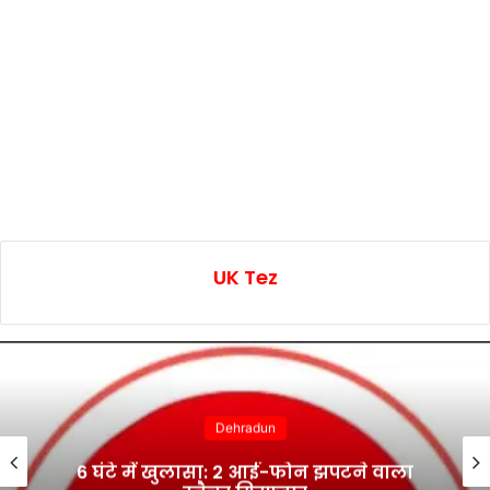
UK Tez
Dehradun
6 घंटे में खुलासा: 2 आई-फोन झपटने वाला