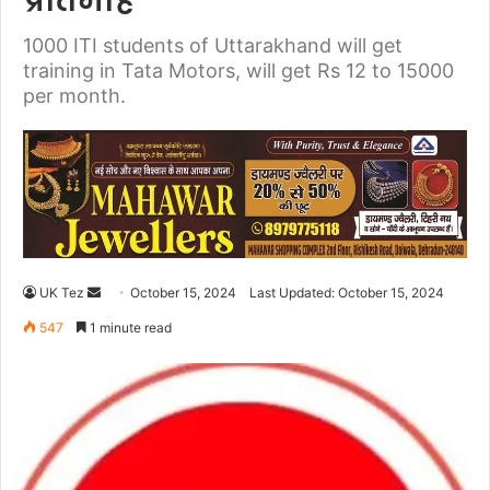
प्रतिमाह
1000 ITI students of Uttarakhand will get
training in Tata Motors, will get Rs 12 to 15000
per month.
UK Tez
S
October 15, 2024
Last Updated: October 15, 2024
e
547
1 minute read
n
d
a
n
e
m