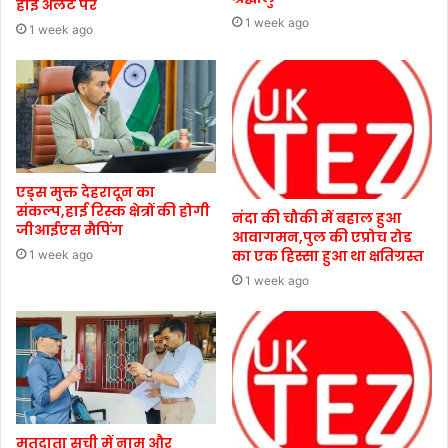
हाई अलर्ट पर
1 week ago
1 week ago
एड्स मुक्त देहरादून का
संकल्प,हाई रिस्क क्षेत्रों की होगी
नंदा की चौकी में बहाल हुआ
जीआईएस मैपिंग
आवागमन,पुल की एप्रोच रोड
का एक हिस्सा हुआ था क्षतिग्रस्त
1 week ago
1 week ago
मतदाता सूची में नाम और