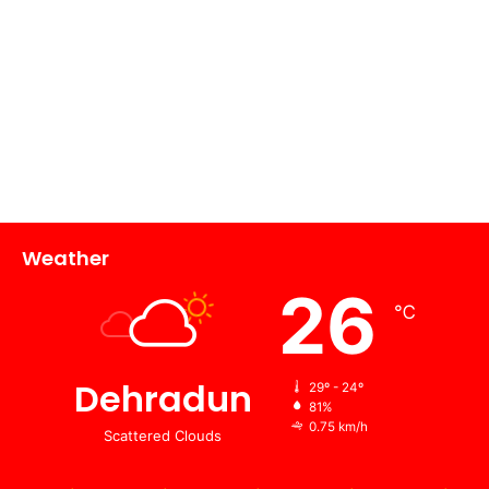
Weather
26
℃
Dehradun
29º - 24º
81%
0.75 km/h
Scattered Clouds