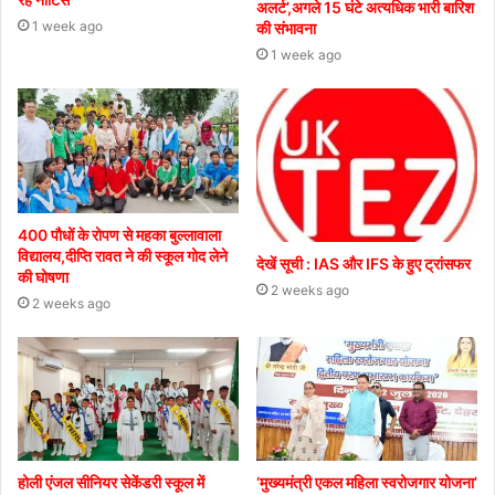
अलर्ट’,अगले 15 घंटे अत्यधिक भारी बारिश
1 week ago
की संभावना
1 week ago
400 पौधों के रोपण से महका बुल्लावाला
विद्यालय,दीप्ति रावत ने की स्कूल गोद लेने
देखें सूची : IAS और IFS के हुए ट्रांसफर
की घोषणा
2 weeks ago
2 weeks ago
होली एंजल सीनियर सेकेंडरी स्कूल में
‘मुख्यमंत्री एकल महिला स्वरोजगार योजना’