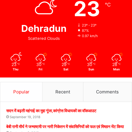
23
℃
Dehradun
23º - 23º
87%
0.97 km/h
Scattered Clouds
23
30
29
30
28
℃
℃
℃
℃
℃
Thu
Fri
Sat
Sun
Mon
Popular
Recent
Comments
सदन में बढ़ती महंगाई का मुद्दा गूंजा,कांग्रेस विधायकों का वॉकआउट
September 19, 2018
बेबी रानी मौर्य ने जन्माष्टमी पर नारी निकेतन में संवासिनियों को फल एवं मिष्ठान भेंट किया