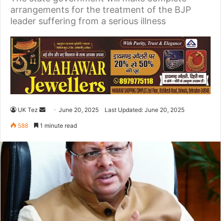
arrangements for the treatment of the BJP
leader suffering from a serious illness
UK Tez
S
June 20, 2025
Last Updated: June 20, 2025
e
588
1 minute read
n
d
a
n
e
m
a
i