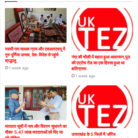
स्वामी राम साधक ग्राम और एसआरएचयू में
गुरु पूर्णिमा उत्सव, देश-विदेश से पहुंचे
नंदा की चौकी में बहाल हुआ आवागमन,पुल
श्रद्धालु
की एप्रोच रोड का एक हिस्सा हुआ था
1 week ago
क्षतिग्रस्त
1 week ago
मतदाता सूची में नाम और विवरण सुधारने का
मौकाः 5.47 लाख मतदाताओं को दिए जा
उत्तराखंड के 5 जिलों में ‘ऑरेंज
रहे नोटिस