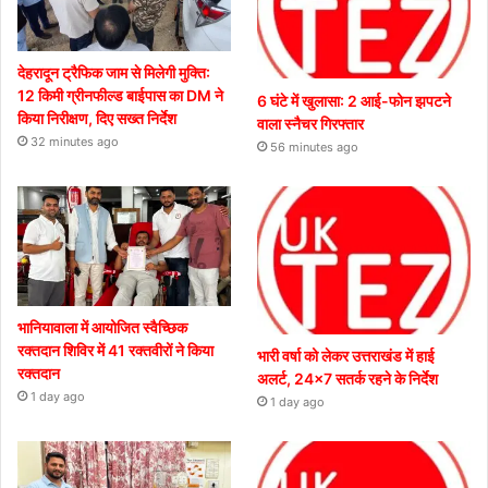
देहरादून ट्रैफिक जाम से मिलेगी मुक्ति:
12 किमी ग्रीनफील्ड बाईपास का DM ने
6 घंटे में खुलासा: 2 आई-फोन झपटने
किया निरीक्षण, दिए सख्त निर्देश
वाला स्नैचर गिरफ्तार
32 minutes ago
56 minutes ago
भानियावाला में आयोजित स्वैच्छिक
रक्तदान शिविर में 41 रक्तवीरों ने किया
भारी वर्षा को लेकर उत्तराखंड में हाई
रक्तदान
अलर्ट, 24×7 सतर्क रहने के निर्देश
1 day ago
1 day ago