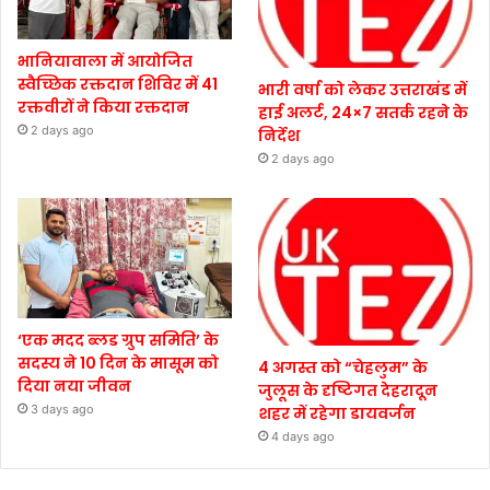
भानियावाला में आयोजित
स्वैच्छिक रक्तदान शिविर में 41
भारी वर्षा को लेकर उत्तराखंड में
रक्तवीरों ने किया रक्तदान
हाई अलर्ट, 24×7 सतर्क रहने के
2 days ago
निर्देश
2 days ago
‘एक मदद ब्लड ग्रुप समिति’ के
सदस्य ने 10 दिन के मासूम को
4 अगस्त को “चेहलुम” के
दिया नया जीवन
जुलूस के दृष्टिगत देहरादून
3 days ago
शहर में रहेगा डायवर्जन
4 days ago