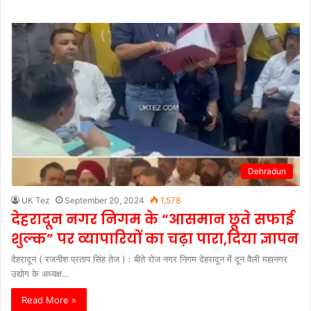
Dehradun
UK Tez
September 20, 2024
1,578
देहरादून नगर निगम के “आसमान छूते सफाई
शुल्क” पर व्यापारियों का चढ़ा पारा,दिया ज्ञापन
देहरादून ( रजनीश प्रताप सिंह तेज ) : बीते रोज नगर निगम देहरादून में दून वैली महानगर
उद्योग के अध्यक्ष…
Read More »