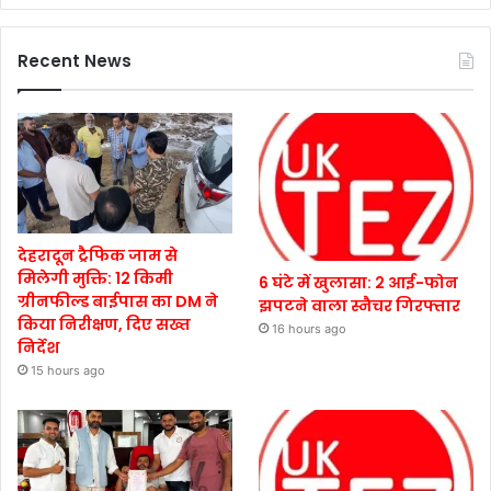
Recent News
देहरादून ट्रैफिक जाम से
मिलेगी मुक्ति: 12 किमी
6 घंटे में खुलासा: 2 आई-फोन
ग्रीनफील्ड बाईपास का DM ने
झपटने वाला स्नैचर गिरफ्तार
किया निरीक्षण, दिए सख्त
16 hours ago
निर्देश
15 hours ago