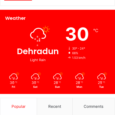
Weather
30
℃
Dehradun
30º - 24º
68%
1.53 km/h
Light Rain
30
30
28
28
25
℃
℃
℃
℃
℃
Fri
Sat
Sun
Mon
Tue
Popular
Recent
Comments