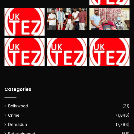
Categories
Bollywood
(21)
Crime
(1,846)
Dehradun
(7,793)
Entertainment
(58)