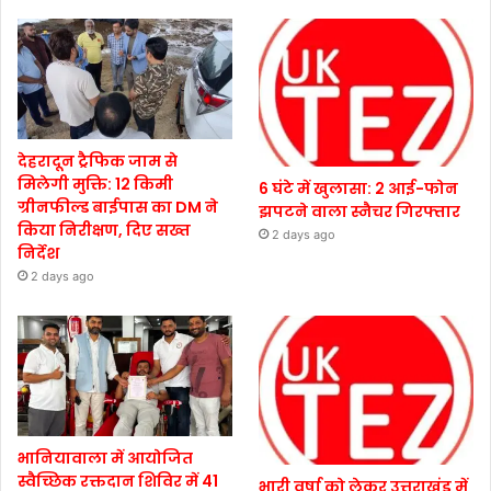
देहरादून ट्रैफिक जाम से
मिलेगी मुक्ति: 12 किमी
6 घंटे में खुलासा: 2 आई-फोन
ग्रीनफील्ड बाईपास का DM ने
झपटने वाला स्नैचर गिरफ्तार
किया निरीक्षण, दिए सख्त
2 days ago
निर्देश
2 days ago
भानियावाला में आयोजित
स्वैच्छिक रक्तदान शिविर में 41
भारी वर्षा को लेकर उत्तराखंड में