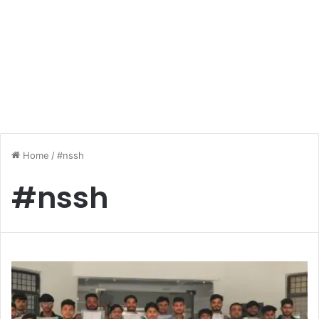
Home
/
#nssh
#nssh