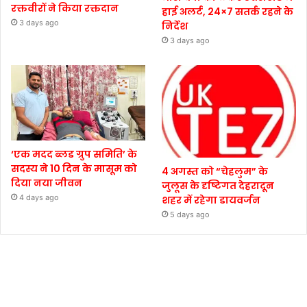
रक्तवीरों ने किया रक्तदान
हाई अलर्ट, 24×7 सतर्क रहने के
3 days ago
निर्देश
3 days ago
‘एक मदद ब्लड ग्रुप समिति’ के
सदस्य ने 10 दिन के मासूम को
4 अगस्त को “चेहलुम” के
दिया नया जीवन
जुलूस के दृष्टिगत देहरादून
4 days ago
शहर में रहेगा डायवर्जन
5 days ago