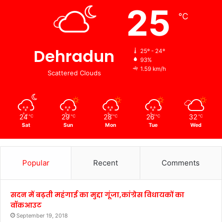
25
℃
Dehradun
25º - 24º
93%
1.59 km/h
Scattered Clouds
24
29
28
26
32
℃
℃
℃
℃
℃
Sat
Sun
Mon
Tue
Wed
Popular
Recent
Comments
सदन में बढ़ती महंगाई का मुद्दा गूंजा,कांग्रेस विधायकों का
वॉकआउट
September 19, 2018