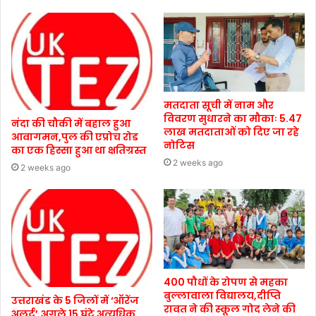
मतदाता सूची में नाम और
विवरण सुधारने का मौकाः 5.47
नंदा की चौकी में बहाल हुआ
लाख मतदाताओं को दिए जा रहे
आवागमन,पुल की एप्रोच रोड
नोटिस
का एक हिस्सा हुआ था क्षतिग्रस्त
2 weeks ago
2 weeks ago
400 पौधों के रोपण से महका
बुल्लावाला विद्यालय,दीप्ति
उत्तराखंड के 5 जिलों में ‘ऑरेंज
रावत ने की स्कूल गोद लेने की
अलर्ट’,अगले 15 घंटे अत्यधिक