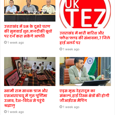
उत्तराखंड में SIR के दूसरे चरण
की सुनवाई शुरू,नजदीकी बूथों
उत्तराखंड में भारी बारिश और
पर दर्ज करा सकेंगे आपत्ति
फ्लैश फ्लड की संभावना,7 जिले
हाई अलर्ट पर
1 week ago
1 week ago
स्वामी राम साधक ग्राम और
एड्स मुक्त देहरादून का
एसआरएचयू में गुरु पूर्णिमा
संकल्प,हाई रिस्क क्षेत्रों की होगी
उत्सव, देश-विदेश से पहुंचे
जीआईएस मैपिंग
श्रद्धालु
1 week ago
1 week ago