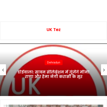
UK Tez
Dehradun
डोईवाला: सावन सेलिब्रेशन में गूंजेंगे मीना
राणा और हेमा नेगी करासी के सुर