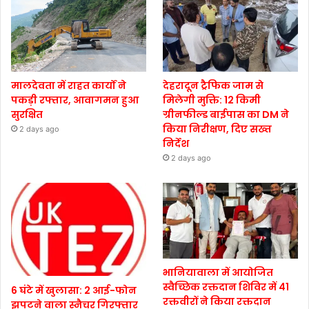
मालदेवता में राहत कार्यों ने
देहरादून ट्रैफिक जाम से
पकड़ी रफ्तार, आवागमन हुआ
मिलेगी मुक्ति: 12 किमी
सुरक्षित
ग्रीनफील्ड बाईपास का DM ने
किया निरीक्षण, दिए सख्त
2 days ago
निर्देश
2 days ago
भानियावाला में आयोजित
स्वैच्छिक रक्तदान शिविर में 41
6 घंटे में खुलासा: 2 आई-फोन
रक्तवीरों ने किया रक्तदान
झपटने वाला स्नैचर गिरफ्तार