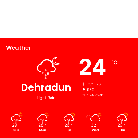
Weather
24
℃
Dehradun
29º - 23º
93%
1.74 km/h
Light Rain
29
28
26
32
29
℃
℃
℃
℃
℃
Sun
Mon
Tue
Wed
Thu