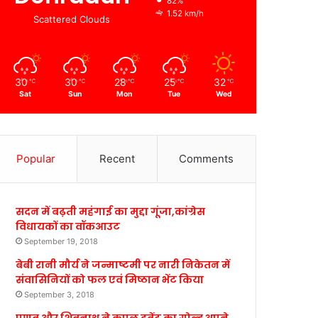
82%
1.52 km/h
Scattered Clouds
30
30
28
25
32
℃
℃
℃
℃
℃
Sat
Sun
Mon
Tue
Wed
Popular
Recent
Comments
सदन में बढ़ती महंगाई का मुद्दा गूंजा,कांग्रेस
विधायकों का वॉकआउट
September 19, 2018
बेबी रानी मौर्य ने जन्माष्टमी पर नारी निकेतन में
संवासिनियों को फल एवं मिष्ठान भेंट किया
September 3, 2018