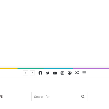
Facebook
Twitter
YouTube
Instagram
Log
Random
Sidebar
In
Article
Search
VE