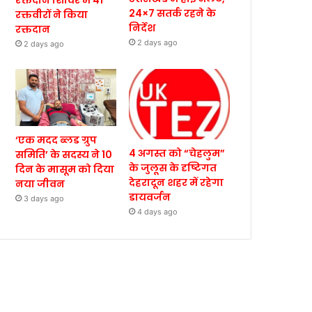
रक्तदान शिविर में 41
24×7 सतर्क रहने के
रक्तवीरों ने किया
निर्देश
रक्तदान
2 days ago
2 days ago
‘एक मदद ब्लड ग्रुप
4 अगस्त को “चेहलुम”
समिति’ के सदस्य ने 10
के जुलूस के दृष्टिगत
दिन के मासूम को दिया
देहरादून शहर में रहेगा
नया जीवन
डायवर्जन
3 days ago
4 days ago