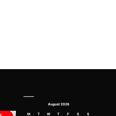
August 2026
M
T
W
T
F
S
S