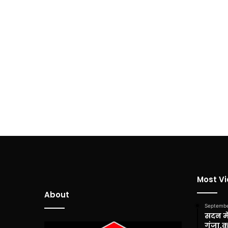
Most V
About
Septembe
सदन में
गूंजा,