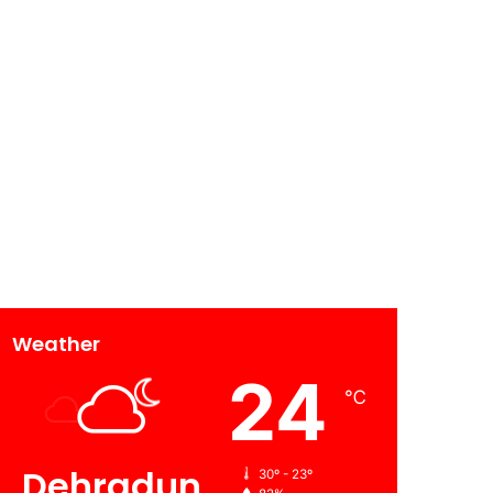
Weather
24
℃
Dehradun
30º - 23º