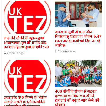
मतदाता सूची में नाम और
विवरण सुधारने का मौकाः 5.47
नंदा की चौकी में बहाल हुआ
लाख मतदाताओं को दिए जा रहे
आवागमन,पुल की एप्रोच रोड
नोटिस
का एक हिस्सा हुआ था क्षतिग्रस्त
2 weeks ago
2 weeks ago
400 पौधों के रोपण से महका
बुल्लावाला विद्यालय,दीप्ति
उत्तराखंड के 5 जिलों में ‘ऑरेंज
रावत ने की स्कूल गोद लेने की
अलर्ट’,अगले 15 घंटे अत्यधिक
घोषणा