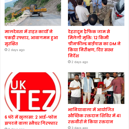
मालदेवता में राहत कार्यों ने
देहरादून ट्रैफिक जाम से
पकड़ी रफ्तार, आवागमन हुआ
मिलेगी मुक्ति: 12 किमी
सुरक्षित
ग्रीनफील्ड बाईपास का DM ने
किया निरीक्षण, दिए सख्त
2 days ago
निर्देश
2 days ago
भानियावाला में आयोजित
स्वैच्छिक रक्तदान शिविर में 41
6 घंटे में खुलासा: 2 आई-फोन
रक्तवीरों ने किया रक्तदान
झपटने वाला स्नैचर गिरफ्तार
3 days ago