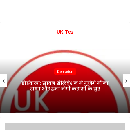
UK Tez
Dehradun
डोईवाला: सावन सेलिब्रेशन में गूंजेंगे मीना
राणा और हेमा नेगी करासी के सुर