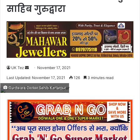
साहिब गुरुद्वारा
UK Tez
S
November 17, 2021
e
Last Updated: November 17, 2021
126
3 minutes read
n
Gurdwara Darbar Sahib Kartarpur
d
a
n
e
m
a
i