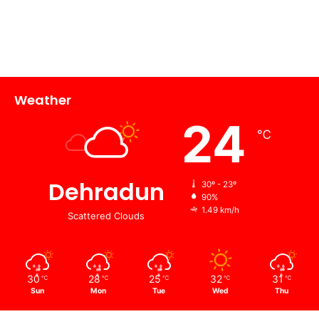
Weather
24
℃
Dehradun
30º - 23º
90%
1.49 km/h
Scattered Clouds
30
28
25
32
31
℃
℃
℃
℃
℃
Sun
Mon
Tue
Wed
Thu