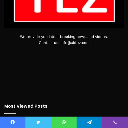
We provide you latest breaking news and videos.
Contact us: info@uktez.com
Most Viewed Posts
September 19, 2018
सदन में बढ़ती महंगाई का मुद्दा गूंजा,कांग्रेस विधायकों का