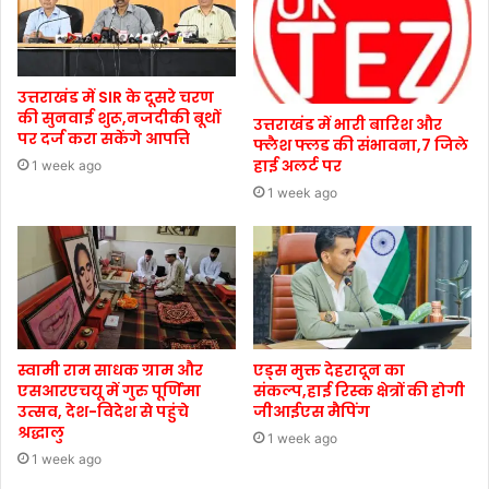
उत्तराखंड में SIR के दूसरे चरण
की सुनवाई शुरू,नजदीकी बूथों
उत्तराखंड में भारी बारिश और
पर दर्ज करा सकेंगे आपत्ति
फ्लैश फ्लड की संभावना,7 जिले
हाई अलर्ट पर
1 week ago
1 week ago
स्वामी राम साधक ग्राम और
एड्स मुक्त देहरादून का
एसआरएचयू में गुरु पूर्णिमा
संकल्प,हाई रिस्क क्षेत्रों की होगी
उत्सव, देश-विदेश से पहुंचे
जीआईएस मैपिंग
श्रद्धालु
1 week ago
1 week ago