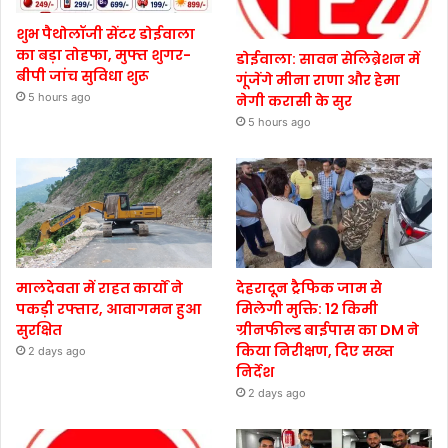
शुभ पैथोलॉजी सेंटर डोईवाला
का बड़ा तोहफा, मुफ्त शुगर-
डोईवाला: सावन सेलिब्रेशन में
बीपी जांच सुविधा शुरू
गूंजेंगे मीना राणा और हेमा
5 hours ago
नेगी करासी के सुर
5 hours ago
मालदेवता में राहत कार्यों ने
देहरादून ट्रैफिक जाम से
पकड़ी रफ्तार, आवागमन हुआ
मिलेगी मुक्ति: 12 किमी
सुरक्षित
ग्रीनफील्ड बाईपास का DM ने
किया निरीक्षण, दिए सख्त
2 days ago
निर्देश
2 days ago