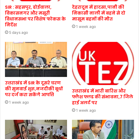
SIR : सहसपुर, डोईवाला,
देहरादून में हादसा,पानी की
विकासनगर और मसूरी
निकासी नाली में बहने से दो
विधानसभा पर विशेष फोकस के
मासूम बहनों की मौत
निर्देश
1 week ago
5 days ago
उत्तराखंड में SIR के दूसरे चरण
की सुनवाई शुरू,नजदीकी बूथों
उत्तराखंड में भारी बारिश और
पर दर्ज करा सकेंगे आपत्ति
फ्लैश फ्लड की संभावना,7 जिले
हाई अलर्ट पर
1 week ago
1 week ago