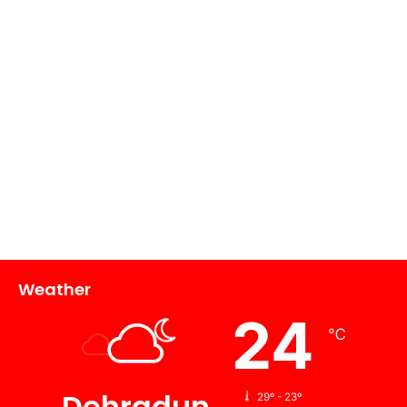
Weather
24
℃
Dehradun
29º - 23º