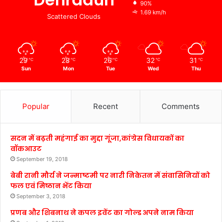
90%
1.69 km/h
Scattered Clouds
29
28
26
32
31
℃
℃
℃
℃
℃
Sun
Mon
Tue
Wed
Thu
Popular
Recent
Comments
सदन में बढ़ती महंगाई का मुद्दा गूंजा,कांग्रेस विधायकों का
वॉकआउट
September 19, 2018
बेबी रानी मौर्य ने जन्माष्टमी पर नारी निकेतन में संवासिनियों को
फल एवं मिष्ठान भेंट किया
September 3, 2018
प्रणब और शिबनाथ ने कपल इवेंट का गोल्ड अपने नाम किया