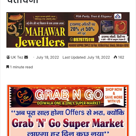
चेतावनी
UK Tez
S
July 18, 2022
Last Updated: July 18, 2022
162
e
1 minute read
n
d
a
n
e
m
a
i
l