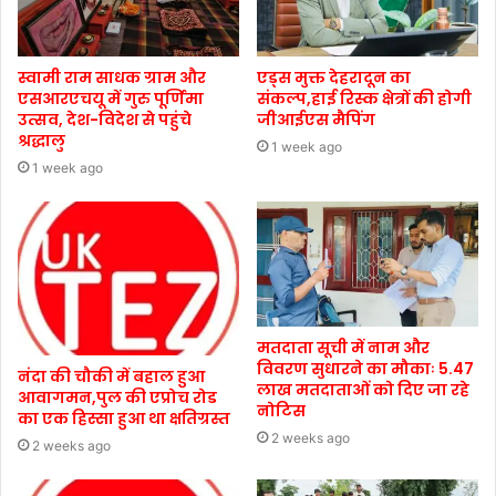
स्वामी राम साधक ग्राम और
एड्स मुक्त देहरादून का
एसआरएचयू में गुरु पूर्णिमा
संकल्प,हाई रिस्क क्षेत्रों की होगी
उत्सव, देश-विदेश से पहुंचे
जीआईएस मैपिंग
श्रद्धालु
1 week ago
1 week ago
मतदाता सूची में नाम और
विवरण सुधारने का मौकाः 5.47
नंदा की चौकी में बहाल हुआ
लाख मतदाताओं को दिए जा रहे
आवागमन,पुल की एप्रोच रोड
नोटिस
का एक हिस्सा हुआ था क्षतिग्रस्त
2 weeks ago
2 weeks ago