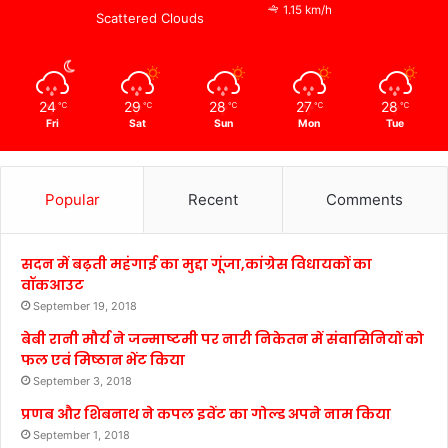
1.15 km/h
Scattered Clouds
24
29
28
27
28
℃
℃
℃
℃
℃
Fri
Sat
Sun
Mon
Tue
Popular
Recent
Comments
सदन में बढ़ती महंगाई का मुद्दा गूंजा,कांग्रेस विधायकों का
वॉकआउट
September 19, 2018
बेबी रानी मौर्य ने जन्माष्टमी पर नारी निकेतन में संवासिनियों को
फल एवं मिष्ठान भेंट किया
September 3, 2018
प्रणब और शिबनाथ ने कपल इवेंट का गोल्ड अपने नाम किया
September 1, 2018