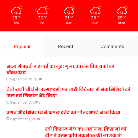
25
30
31
29
29
℃
℃
℃
℃
℃
Thu
Fri
Sat
Sun
Mon
Popular
Recent
Comments
सदन में बढ़ती महंगाई का मुद्दा गूंजा,कांग्रेस विधायकों का
वॉकआउट
September 19, 2018
बेबी रानी मौर्य ने जन्माष्टमी पर नारी निकेतन में संवासिनियों को
फल एवं मिष्ठान भेंट किया
September 3, 2018
प्रणब और शिबनाथ ने कपल इवेंट का गोल्ड अपने नाम किया
September 1, 2018
रबी किसान मेले का आयोजन, किसानों को
दी गई उत्तम कृषि तकनीक की जानकारी