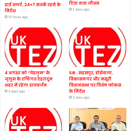
दिया नया जीवन
हाई अलर्ट, 24×7 सतर्क रहने के
2 days ago
निर्देश
15 hours ago
4 अगस्त को “चेहलुम” के
SIR : सहसपुर, डोईवाला,
जुलूस के दृष्टिगत देहरादून
विकासनगर और मसूरी
शहर में रहेगा डायवर्जन
विधानसभा पर विशेष फोकस
के निर्देश
3 days ago
3 days ago