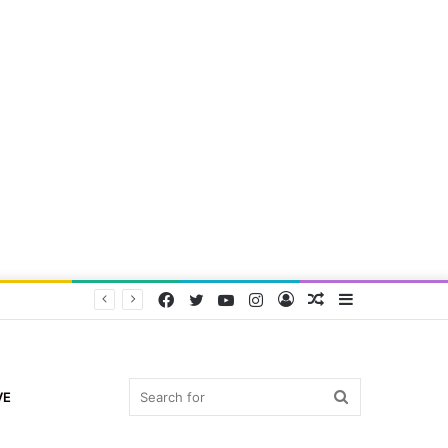
Facebook
Twitter
YouTube
Instagram
Log
Random
Sidebar
In
Article
Search
VE