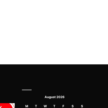
August 2026
M
T
W
T
F
S
S