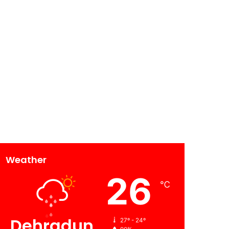
Weather
26
℃
Dehradun
27º - 24º