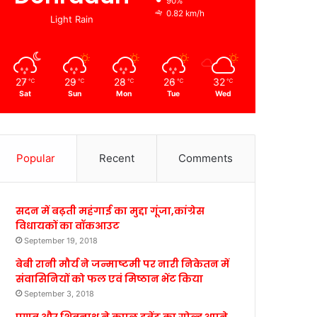
90%
0.82 km/h
Light Rain
27
29
28
26
32
℃
℃
℃
℃
℃
Sat
Sun
Mon
Tue
Wed
Popular
Recent
Comments
सदन में बढ़ती महंगाई का मुद्दा गूंजा,कांग्रेस
विधायकों का वॉकआउट
September 19, 2018
बेबी रानी मौर्य ने जन्माष्टमी पर नारी निकेतन में
संवासिनियों को फल एवं मिष्ठान भेंट किया
September 3, 2018