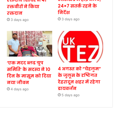
रक्तदान शिविर में 41
24×7 सतर्क रहने के
रक्तवीरों ने किया
निर्देश
रक्तदान
3 days ago
3 days ago
‘एक मदद ब्लड ग्रुप
4 अगस्त को “चेहलुम”
समिति’ के सदस्य ने 10
के जुलूस के दृष्टिगत
दिन के मासूम को दिया
देहरादून शहर में रहेगा
नया जीवन
डायवर्जन
4 days ago
5 days ago