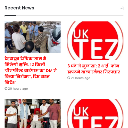
Recent News
देहरादून ट्रैफिक जाम से
मिलेगी मुक्ति: 12 किमी
6 घंटे में खुलासा: 2 आई-फोन
ग्रीनफील्ड बाईपास का DM ने
झपटने वाला स्नैचर गिरफ्तार
किया निरीक्षण, दिए सख्त
21 hours ago
निर्देश
20 hours ago