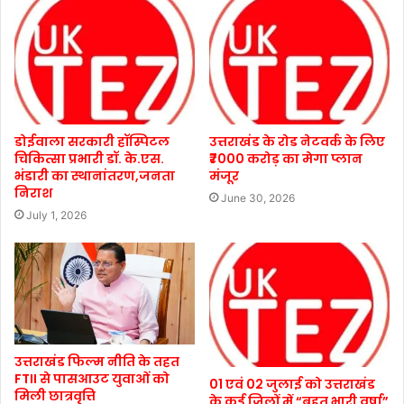
डोईवाला सरकारी हॉस्पिटल
उत्तराखंड के रोड नेटवर्क के लिए
चिकित्सा प्रभारी डॉ. के.एस.
₹7000 करोड़ का मेगा प्लान
भंडारी का स्थानांतरण,जनता
मंजूर
निराश
June 30, 2026
July 1, 2026
उत्तराखंड फिल्म नीति के तहत
FTII से पासआउट युवाओं को
01 एवं 02 जुलाई को उत्तराखंड
मिली छात्रवृत्ति
के कई जिलों में “बहुत भारी वर्षा”