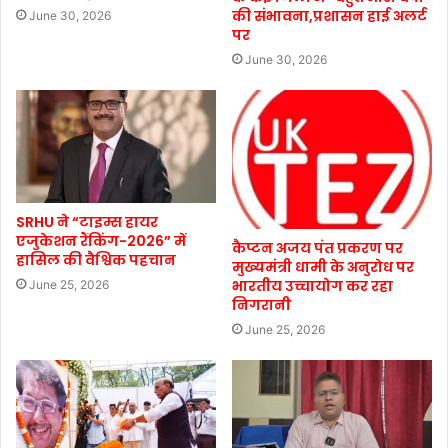
की संभावना,प्रशासन हाई अलर्ट
June 30, 2026
पर
June 30, 2026
SRHU ने “टाइम्स हायर
एजुकेशन रैंकिंग-2026” में
कैप्टन अजय पंत प्रकरण पर
हासिल की वैश्विक पहचान
मुख्यमंत्री धामी के अनुरोध पर
भारतीय उच्चायोग कर रहा
June 25, 2026
निगरानी
June 25, 2026