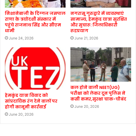
निशानेबाजी के दिग्गज जसपाल
नगरासू गुरुद्वारे में व्यवस्थाएं
राणा के त्रयोदशी संस्कार में
सामान्य, हेमकुंड यात्रा सुरक्षित
पहुंचे राजनाथ सिंह और सीएम
और सुचारू: जिलाधिकारी
धामी
रुद्रप्रयाग
June 24, 2026
June 21, 2026
कल होने वाली NEET(UG)
परीक्षा को लेकर दून पुलिस ने
हेमकुंड यात्रा विवाद को
कसी कमर,सुरक्षा चाक-चौबंद
सांप्रदायिक रंग देने वालों पर
होगी कानूनी कार्रवाई
June 20, 2026
June 20, 2026