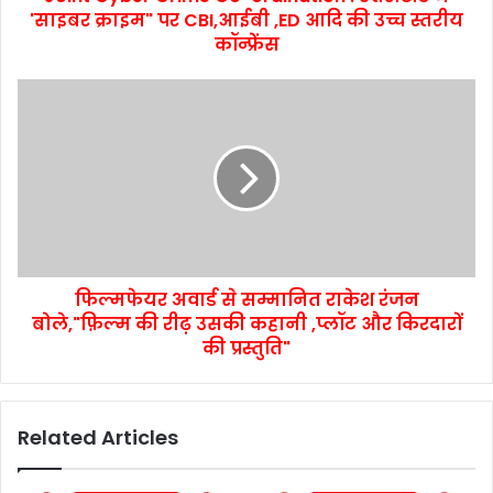
'साइबर क्राइम" पर CBI,आईबी ,ED आदि की उच्च स्तरीय
कॉन्फ्रेंस
फिल्मफेयर अवार्ड से सम्मानित राकेश रंजन
बोले,"फ़िल्म की रीढ़ उसकी कहानी ,प्लॉट और किरदारों
की प्रस्तुति"
Related Articles