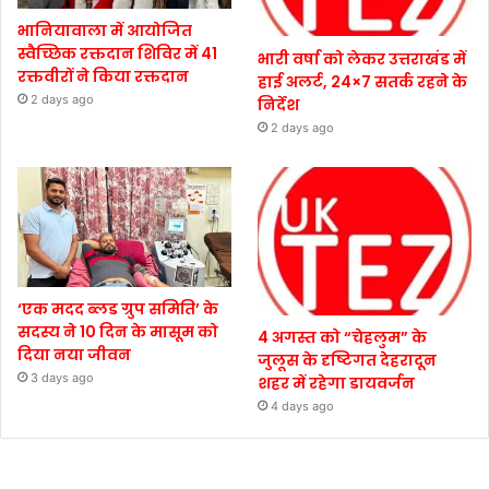
भानियावाला में आयोजित
स्वैच्छिक रक्तदान शिविर में 41
भारी वर्षा को लेकर उत्तराखंड में
रक्तवीरों ने किया रक्तदान
हाई अलर्ट, 24×7 सतर्क रहने के
2 days ago
निर्देश
2 days ago
‘एक मदद ब्लड ग्रुप समिति’ के
सदस्य ने 10 दिन के मासूम को
4 अगस्त को “चेहलुम” के
दिया नया जीवन
जुलूस के दृष्टिगत देहरादून
3 days ago
शहर में रहेगा डायवर्जन
4 days ago