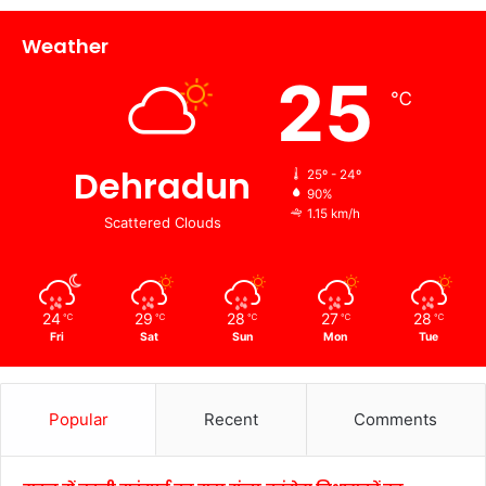
Weather
25
℃
Dehradun
25º - 24º
90%
1.15 km/h
Scattered Clouds
24
29
28
27
28
℃
℃
℃
℃
℃
Fri
Sat
Sun
Mon
Tue
Popular
Recent
Comments